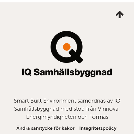
Ta
mig
till
topp
Smart Built Environment samordnas av IQ
Samhällsbyggnad med stöd från Vinnova,
Energimyndigheten och Formas
Ändra samtycke för kakor
Integritetspolicy