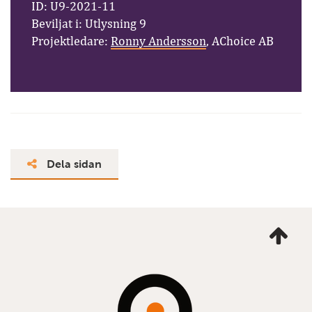
ID: U9-2021-11
Beviljat i: Utlysning 9
Projektledare:
Ronny Andersson
, AChoice AB
Dela sidan
Ta
mig
till
topp