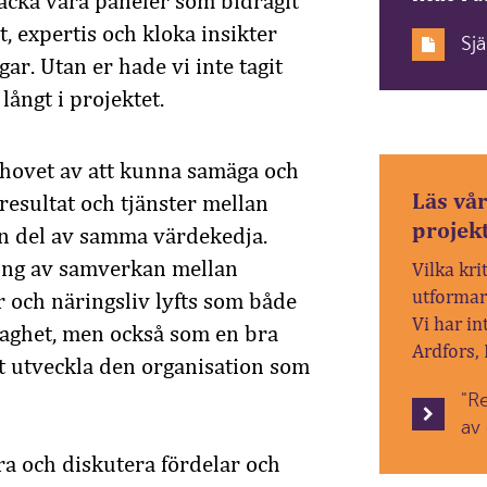
 tacka våra paneler som bidragit
, expertis och kloka insikter
Sj
gar. Utan er hade vi inte tagit
långt i projektet.
ehovet av att kunna samäga och
Läs vå
 resultat och tjänster mellan
projek
en del av samma värdekedja.
ring av samverkan mellan
Vilka kri
utformar
r och näringsliv lyfts som både
Vi har in
aghet, men också som en bra
Ardfors, 
tt utveckla den organisation som
"Re
av
a och diskutera fördelar och