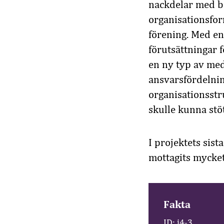
nackdelar med be
organisationsfor
förening. Med en
förutsättningar f
en ny typ av med
ansvarsfördelnin
organisationsstr
skulle kunna stöt
I projektets sis
mottagits mycket
Fakta
ID: i4-3