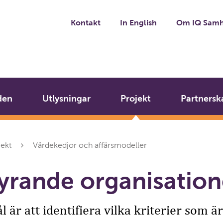
Kontakt
In English
Om IQ Samh
den
Utlysningar
Projekt
Partnersk
jekt
Värdekedjor och affärsmodeller
tyrande organisation
l är att identifiera vilka kriterier som 