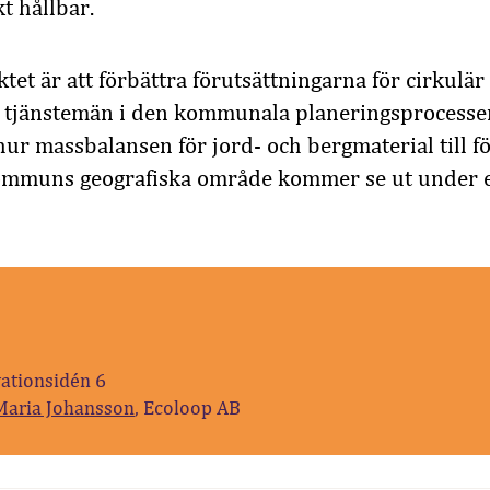
t hållbar.
ktet är att förbättra förutsättningarna för cirkulä
r tjänstemän i den kommunala planeringsprocessen 
ur massbalansen för jord- och bergmaterial till fö
ommuns geografiska område kommer se ut under e
vationsidén 6
Maria Johansson
, Ecoloop AB