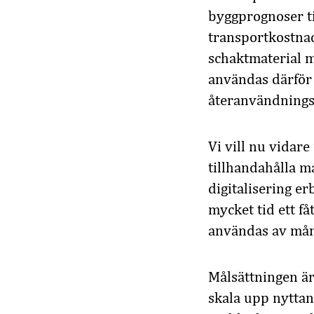
byggprognoser t
transportkostnad
schaktmaterial m
användas därför 
återanvändningså
Vi vill nu vidare
tillhandahålla m
digitalisering e
mycket tid ett få
användas av mån
Målsättningen är 
skala upp nyttan