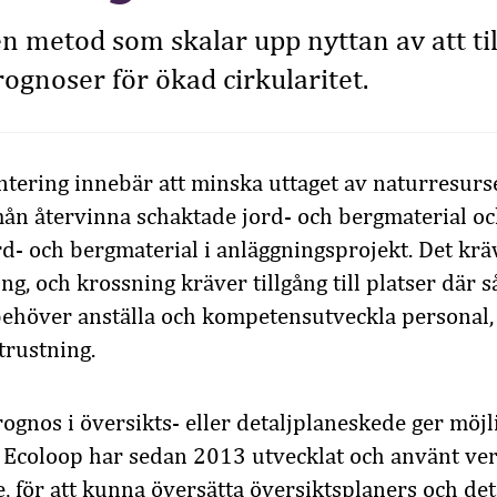
n metod som skalar upp nyttan av att ti
gnoser för ökad cirkularitet.
tering innebär att minska uttaget av naturresurs
mån återvinna schaktade jord- och bergmaterial 
d- och bergmaterial i anläggningsprojekt. Det krä
ing, och krossning kräver tillgång till platser där 
 behöver anställa och kompetensutveckla personal,
trustning.
gnos i översikts- eller detaljplaneskede ger möjli
 Ecoloop har sedan 2013 utvecklat och använt ve
 för att kunna översätta översiktsplaners och det