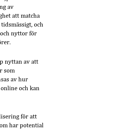
ng av
ghet att matcha
 tidsmässigt, och
och nyttor för
rer.
p nyttan av att
er som
nsas av hur
s online och kan
isering för att
som har potential