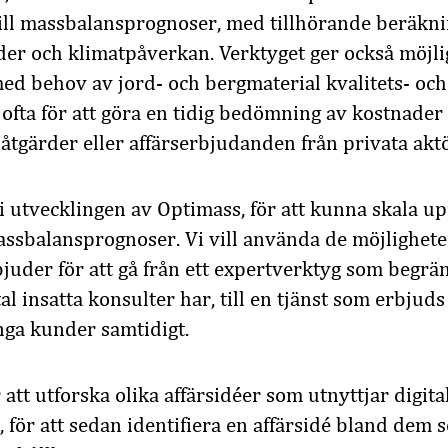
ill massbalansprognoser, med tillhörande beräkni
er och klimatpåverkan. Verktyget ger också möjli
ed behov av jord- och bergmaterial kvalitets- och
ofta för att göra en tidig bedömning av kostnader 
tgärder eller affärserbjudanden från privata aktö
 i utvecklingen av Optimass, för att kunna skala up
assbalansprognoser. Vi vill använda de möjlighet
rbjuder för att gå från ett expertverktyg som begrä
tal insatta konsulter har, till en tjänst som erbjud
ga kunder samtidigt.
att utforska olika affärsidéer som utnyttjar digital
, för att sedan identifiera en affärsidé bland dem 