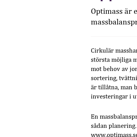
Optimass är e
massbalanspro
Cirkulär masshan
största möjliga 
mot behov av jor
sortering, tvättn
är tillåtna, man
investeringar i u
En massbalanspro
sådan planering.
www.optimass.se,