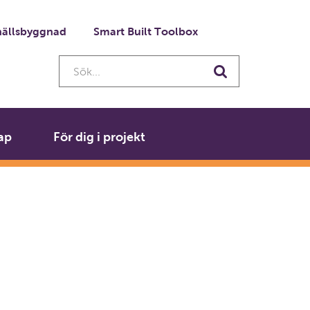
ällsbyggnad
Smart Built Toolbox
Sök...
Sök
ap
För dig i projekt