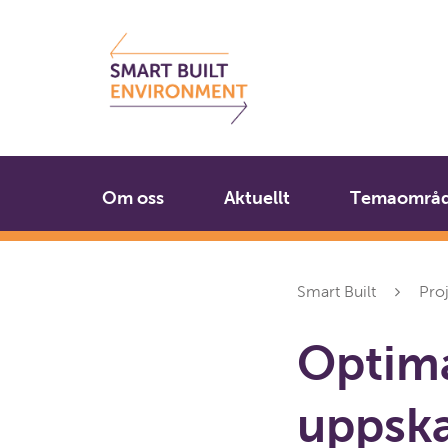
Gå
Stäng
till
innehållet
Om oss
Aktuellt
Temaområ
Smart Built
Pro
Optima
uppska