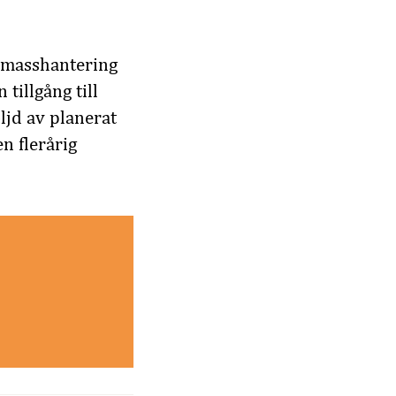
r masshantering
tillgång till
ljd av planerat
n flerårig