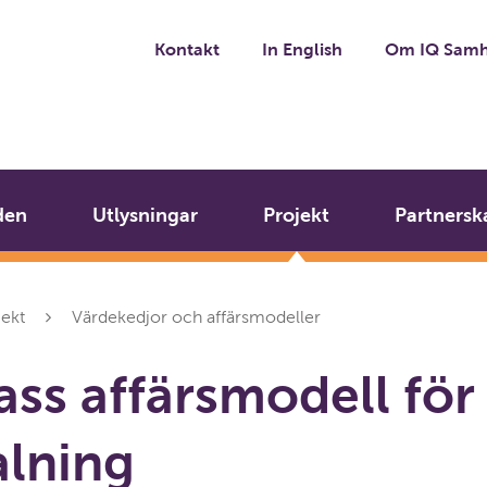
Kontakt
In English
Om IQ Samh
den
Utlysningar
Projekt
Partnersk
jekt
Värdekedjor och affärsmodeller
ss affärsmodell för
lning