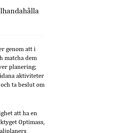
llhandahålla
er genom att i
och matcha dem
ver planering;
sådana aktiviteter
 och ta beslut om
ghet att ha en
rktyget Optimass,
aljplaners