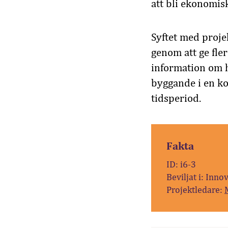
att bli ekonomisk
Syftet med proje
genom att ge fle
information om h
byggande i en k
tidsperiod.
Fakta
ID: i6-3
Beviljat i: Inno
Projektledare: