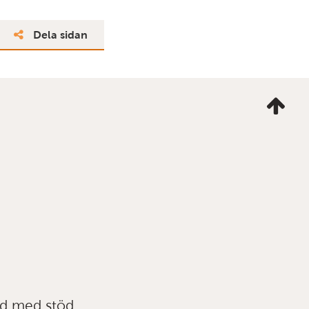
Dela sidan
Ta
mig
till
topp
ad med stöd