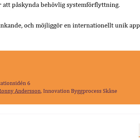
ör att påskynda behövlig systemförflyttning.
änkande, och möjliggör en internationellt unik app
vationsidén 6
Ronny Andersson
, Innovation Byggprocess Skåne