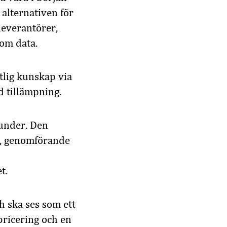
 alternativen för
everantörer,
nom data.
tlig kunskap via
d tillämpning.
runder. Den
se, genomförande
t.
h ska ses som ett
bricering och en