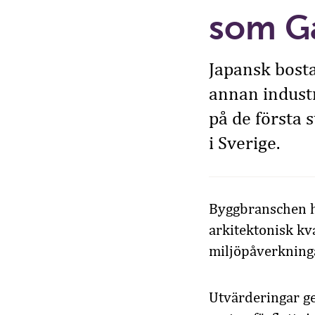
som G
Japansk bost
annan indust
på de första s
i Sverige.
Byggbranschen ha
arkitektonisk kva
miljöpåverkning
Utvärderingar g