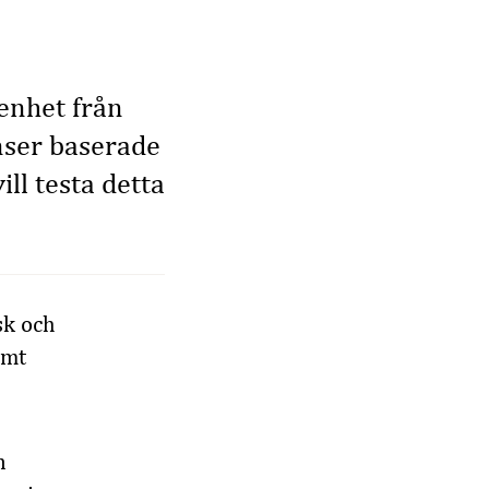
enhet från
nser baserade
ill testa detta
sk och
amt
n