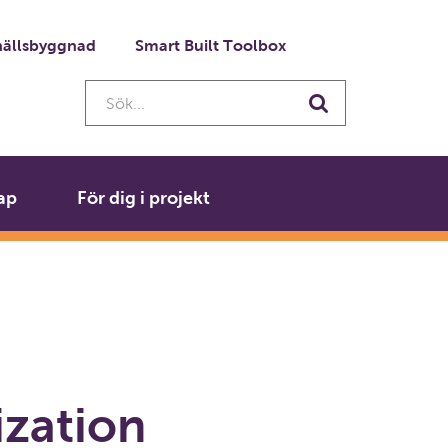
ällsbyggnad
Smart Built Toolbox
Sök...
Sök
ap
För dig i projekt
zation