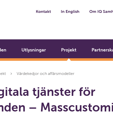
Kontakt
In English
Om IQ Samh
den
Utlysningar
Projekt
Partnersk
jekt
Värdekedjor och affärsmodeller
itala tjänster för
nden – Masscustomi