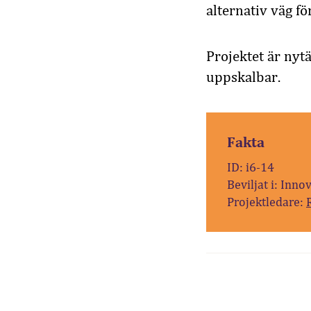
alternativ väg f
Projektet är nyt
uppskalbar.
Fakta
ID: i6-14
Beviljat i: Inno
Projektledare: