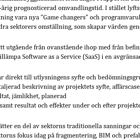
-årig prognosticerad omvandlingstid. I stället lyfts
ttning vara nya ”Game changers” och programvarul
ndra sektorers omställning, som skapar värden ge
att utgående från ovanstående ihop med från befin
illämpa Software as a Service (SaaS) i en avgränsa
r direkt till utlysningens syfte och bedömningsg
taljerad beskrivning av projektets syfte, affärsca
tat, jämlikhet, planerad
amt resultat och effekter under och efter projekte
ätter en del av sektorns traditionella sanningar oc
sektorns fokus idag på fragmentering, BIM och prefa