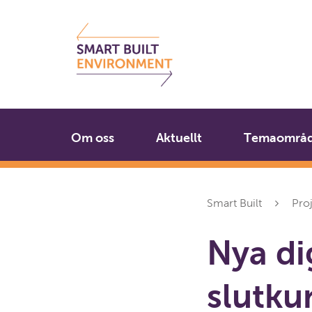
Gå
Stäng
till
innehållet
Om oss
Aktuellt
Temaområ
Smart Built
Pro
Nya dig
slutku