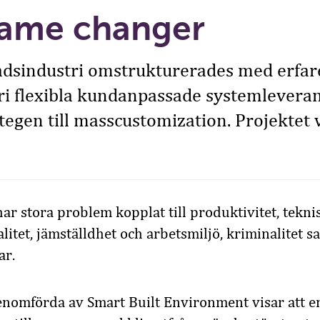
ame changer
adsindustri omstrukturerades med erfar
ri flexibla kundanpassade systemlevera
tegen till masscustomization. Projektet v
r stora problem kopplat till produktivitet, tekni
litet, jämställdhet och arbetsmiljö, kriminalitet s
ar.
enomförda av Smart Built Environment visar att e