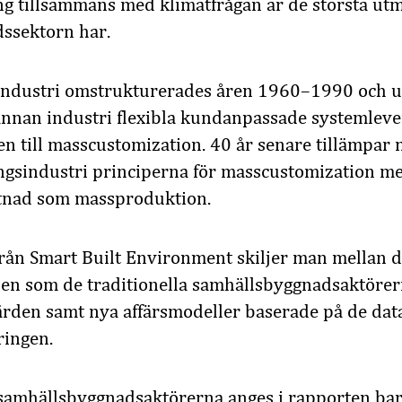
ng tillsammans med klimatfrågan är de största u
ssektorn har.
industri omstrukturerades åren 1960–1990 och 
annan industri flexibla kundanpassade systemlev
en till masscustomization. 40 år senare tillämpar 
ingsindustri principerna för masscustomization 
stnad som massproduktion.
från Smart Built Environment skiljer man mellan d
en som de traditionella samhällsbyggnadsaktörer
ärden samt nya affärsmodeller baserade på de dat
ringen.
 samhällsbyggnadsaktörerna anges i rapporten bar