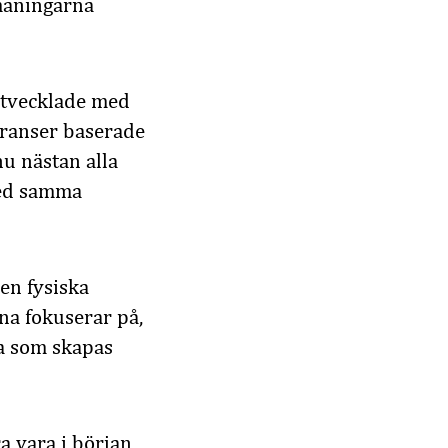
tmaningarna
utvecklade med
eranser baserade
nu nästan alla
med samma
en fysiska
na fokuserar på,
a som skapas
a vara i början