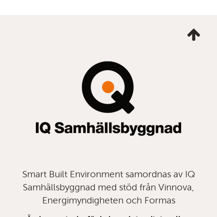
Ta
mig
till
topp
Smart Built Environment samordnas av IQ
Samhällsbyggnad med stöd från Vinnova,
Energimyndigheten och Formas