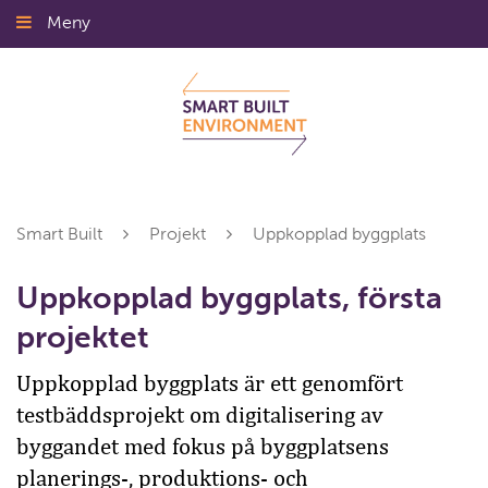
Gå
Meny
Stäng
till
innehållet
Smart Built
Projekt
Uppkopplad byggplats
Uppkopplad byggplats, första
projektet
Uppkopplad byggplats är ett genomfört
testbäddsprojekt om digitalisering av
byggandet med fokus på byggplatsens
planerings-, produktions- och