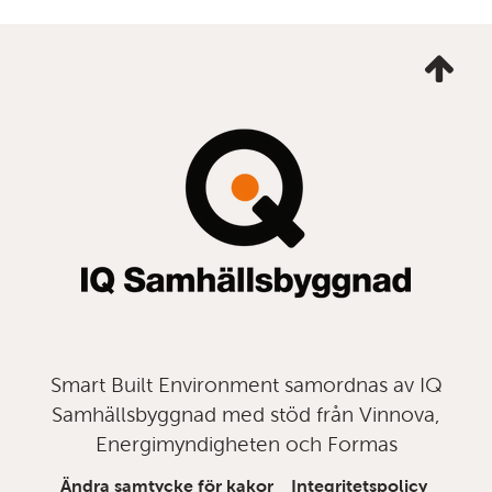
Ta
mig
till
topp
Smart Built Environment samordnas av IQ
Samhällsbyggnad med stöd från Vinnova,
Energimyndigheten och Formas
Ändra samtycke för kakor
Integritetspolicy