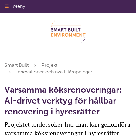
Gå
Meny
Stäng
till
innehållet
Smart Built
Projekt
Innovationer och nya tillämpningar
Varsamma köksrenoveringar:
AI-drivet verktyg för hållbar
renovering i hyresrätter
Projektet undersöker hur man kan genomföra
varsamma köksrenoveringar i hyresrätter