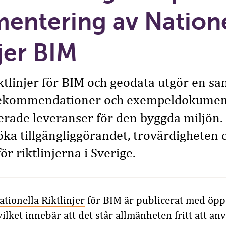
entering av Natione
njer BIM
ktlinjer för BIM och geodata utgör en sa
ekommendationer och exempeldokument 
rade leveranser för den byggda miljön.
t öka tillgängliggörandet, trovärdigheten 
r riktlinjerna i Sverige.
ationella Riktlinjer
för BIM är publicerat med öp
ilket innebär att det står allmänheten fritt att an