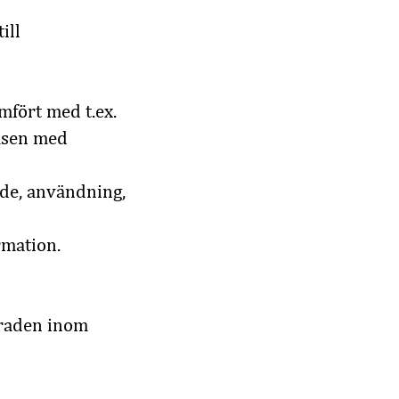
ill
mfört med t.ex.
basen med
nde, användning,
rmation.
graden inom