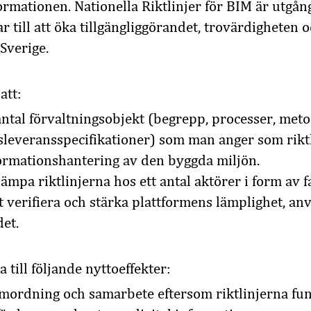
formationen. Nationella Riktlinjer för BIM är utgå
r till att öka tillgängliggörandet, trovärdigheten
 Sverige.
att:
 antal förvaltningsobjekt (begrepp, processer, met
leveransspecifikationer) som man anger som riktl
formationshantering av den byggda miljön.
lämpa riktlinjerna hos ett antal aktörer i form av f
t verifiera och stärka plattformens lämplighet, a
et.
a till följande nyttoeffekter:
amordning och samarbete eftersom riktlinjerna fu