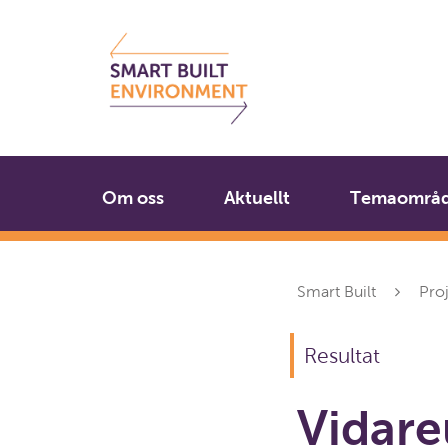
Gå
Stäng
till
innehållet
Om oss
Aktuellt
Temaområ
Smart Built
Pro
Resultat
Vidare