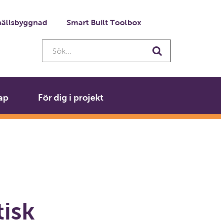
ällsbyggnad
Smart Built Toolbox
Sök...
Sök
ap
För dig i projekt
tisk