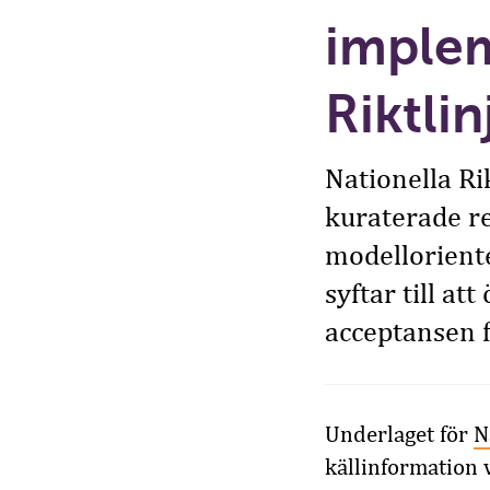
implem
Riktli
Nationella Ri
kuraterade r
modelloriente
syftar till at
acceptansen fö
Underlaget för
N
källinformation v