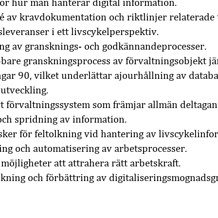
ör hur man hanterar digital information.
é av kravdokumentation och riktlinjer relaterade t
leveranser i ett livscykelperspektiv.
ring av gransknings- och godkännandeprocesser.
bare granskningsprocess av förvaltningsobjekt jä
gar 90, vilket underlättar ajourhållning av data
utveckling.
vt förvaltningssystem som främjar allmän deltaga
och spridning av information.
ker för feltolkning vid hantering av livscykelinfo
ing och automatisering av arbetsprocesser.
möjligheter att attrahera rätt arbetskraft.
ning och förbättring av digitaliseringsmognads