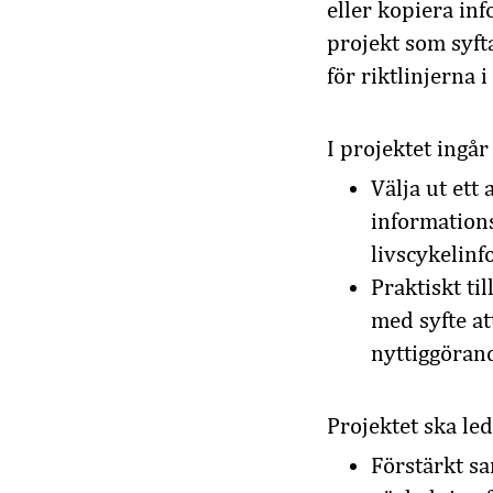
eller kopiera in
projekt som syfta
för riktlinjerna i
I projektet ingår 
Välja ut ett
informations
livscykelin
Praktiskt til
med syfte at
nyttiggörand
Projektet ska led
Förstärkt s