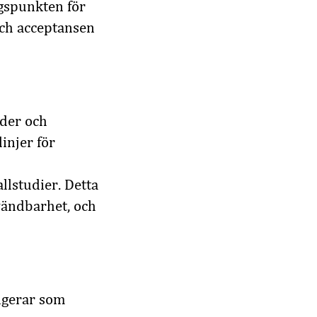
ngspunkten för
 och acceptansen
oder och
injer för
allstudier. Detta
nvändbarhet, och
ngerar som