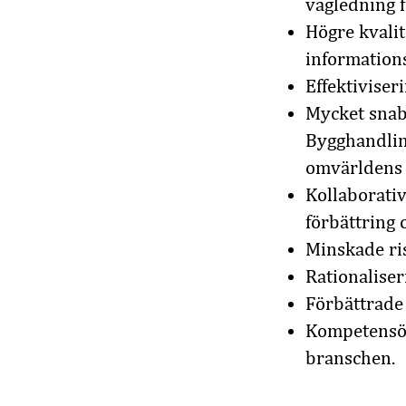
vägledning f
Högre kvalit
informations
Effektivise
Mycket snab
Bygghandlin
omvärldens 
Kollaborati
förbättring 
Minskade ris
Rationaliser
Förbättrade 
Kompetensök
branschen.