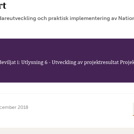
rt
dareutveckling och praktisk implementering av Natione
viljat i: Utlysning 6 - Utveckling av projektresultat Proje
ecember 2018