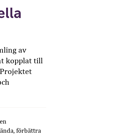
lla
mling av
kopplat till
 Projektet
och
pen
vända, förbättra