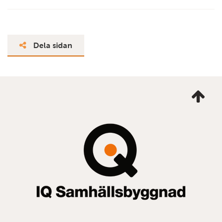
Dela sidan
Ta
mig
till
topp