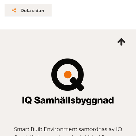
Dela sidan
Ta
mig
till
topp
Smart Built Environment samordnas av IQ