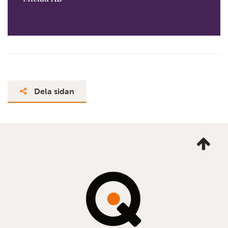
Dela sidan
Ta
mig
till
topp