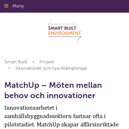
Gå
Meny
Stäng
till
innehållet
Smart Built
Projekt
Innovationer och nya tillämpningar
MatchUp – Möten mellan
behov och innovationer
Innovationsarbetet i
samhällsbyggnadssektorn fastnar ofta i
pilotstadiet. MatchUp skapar affärsinriktade