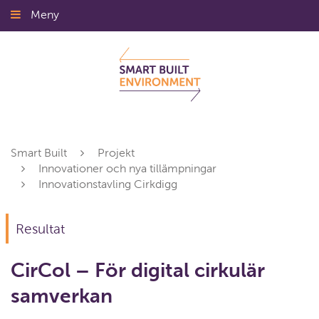
Gå
Meny
Stäng
till
innehållet
Smart Built
Projekt
Innovationer och nya tillämpningar
Innovationstavling Cirkdigg
Resultat
CirCol – För digital cirkulär
samverkan