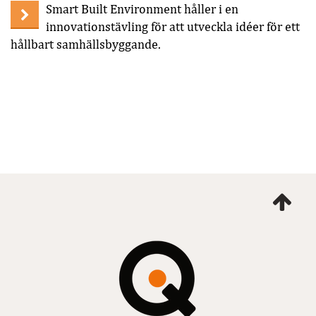
Smart Built Environment håller i en
innovationstävling för att utveckla idéer för ett
hållbart samhällsbyggande.
Ta
mig
till
topp