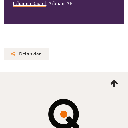
Johanna Kästel
, Arboair AB
Dela sidan
Ta
mig
till
topp