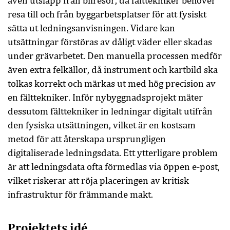
även utsläpp från bilresor, då fälttekniker behöver
resa till och från byggarbetsplatser för att fysiskt
sätta ut ledningsanvisningen. Vidare kan
utsättningar förstöras av dåligt väder eller skadas
under grävarbetet. Den manuella processen medför
även extra felkällor, då instrument och kartbild ska
tolkas korrekt och märkas ut med hög precision av
en fälttekniker. Inför nybyggnadsprojekt mäter
dessutom fälttekniker in ledningar digitalt utifrån
den fysiska utsättningen, vilket är en kostsam
metod för att återskapa ursprungligen
digitaliserade ledningsdata. Ett ytterligare problem
är att ledningsdata ofta förmedlas via öppen e-post,
vilket riskerar att röja placeringen av kritisk
infrastruktur för främmande makt.
Projektets idé