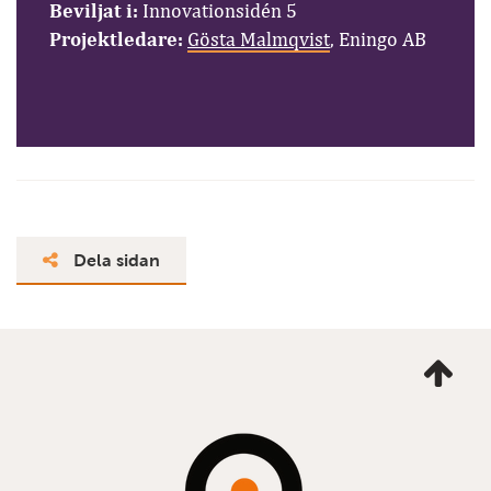
Beviljat i:
Innovationsidén 5
Projektledare:
Gösta Malmqvist
, Eningo AB
Dela sidan
Ta
mig
till
topp