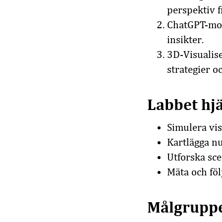
perspektiv f
ChatGPT-mod
insikter.
3D-Visualise
strategier oc
Labbet hjä
Simulera vi
Kartlägga nu
Utforska sce
Mäta och föl
Målgrupp