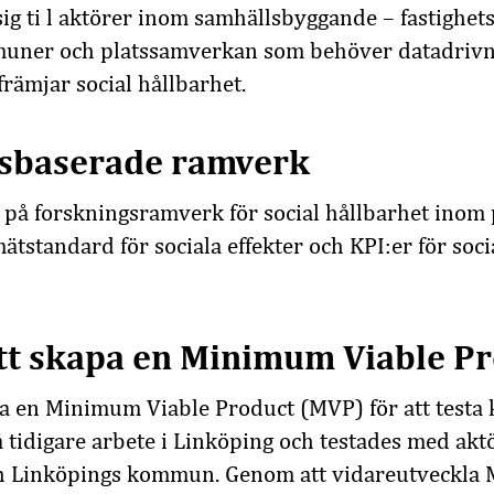
sig ti l aktörer inom samhällsbyggande – fastighet
uner och platssamverkan som behöver datadrivna 
främjar social hållbarhet.
sbaserade ramverk
 på forskningsramverk för social hållbarhet inom 
tstandard för sociala effekter och KPI:er för soci
att skapa en Minimum Viable P
pa en Minimum Viable Product (MVP) för att testa 
tidigare arbete i Linköping och testades med akt
h Linköpings kommun. Genom att vidareutveckla