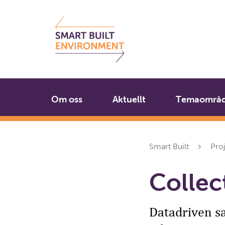
Gå
Stäng
till
innehållet
Om oss
Aktuellt
Temaområ
Smart Built
Pro
Collec
Datadriven sa