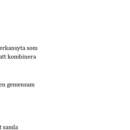
verkansyta som
 att kombinera
pa en gemensam
t samla