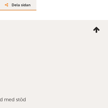
Dela sidan
Ta
mig
till
topp
ad med stöd