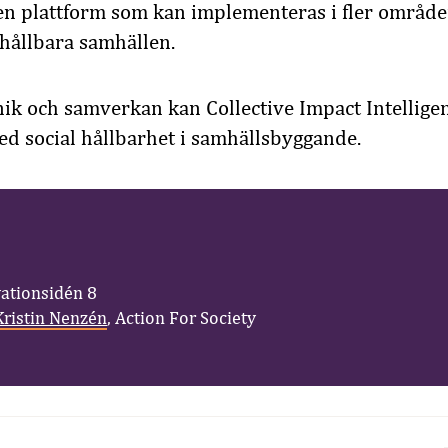
en plattform som kan implementeras i fler områden
 hållbara samhällen.
ik och samverkan kan Collective Impact Intellige
ed social hållbarhet i samhällsbyggande.
vationsidén 8
Kristin Nenzén
, Action For Society