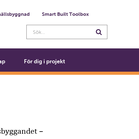
ällsbyggnad
Smart Built Toolbox
Sök...
Sök
ap
För dig i projekt
lsbyggandet –