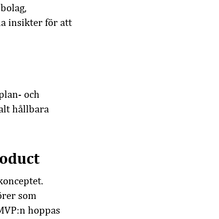
sbolag,
insikter för att
plan- och
alt hållbara
roduct
konceptet.
örer som
 MVP:n hoppas