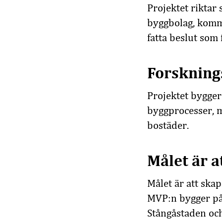
Projektet riktar 
byggbolag, komm
fatta beslut som 
Forskning
Projektet bygger
byggprocesser, mä
bostäder.
Målet är 
Målet är att ska
MVP:n bygger på 
Stångåstaden oc