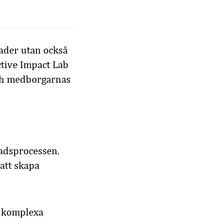
ader utan också
ctive Impact Lab
och medborgarnas
nadsprocessen.
att skapa
å komplexa