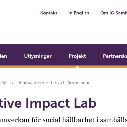
Kontakt
In English
Om IQ Samh
den
Utlysningar
Projekt
Partnersk
jekt
Innovationer och nya tillämpningar
tive Impact Lab
mverkan för social hållbarhet i samhäl