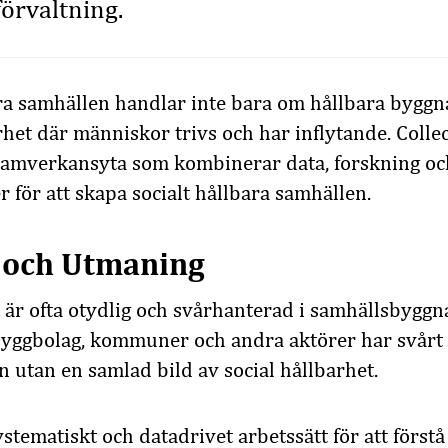
 förvaltning.
ra samhällen handlar inte bara om hållbara byggn
rhet där människor trivs och har inflytande. Colle
 samverkansyta som kombinerar data, forskning 
 för att skapa socialt hållbara samhällen.
 och Utmaning
t är ofta otydlig och svårhanterad i samhällsbygg
byggbolag, kommuner och andra aktörer har svårt 
 utan en samlad bild av social hållbarhet.
ystematiskt och datadrivet arbetssätt för att först