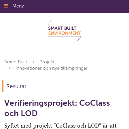
Gå
Meny
Stäng
till
innehållet
Smart Built
Projekt
Innovationer och nya tillämpningar
Resultat
Verifieringsprojekt: CoClass
och LOD
Syftet med projekt ”CoClass och LOD” är att