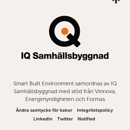
mig
till
topp
Smart Built Environment samordnas av IQ
Samhällsbyggnad med stöd från Vinnova,
Energimyndigheten och Formas
Ändra samtycke för kakor
Integritetspolicy
LinkedIn
Twitter
Notified