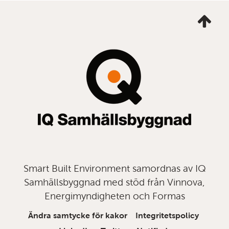
Ta
mig
till
topp
Smart Built Environment samordnas av IQ
Samhällsbyggnad med stöd från Vinnova,
Energimyndigheten och Formas
Ändra samtycke för kakor
Integritetspolicy