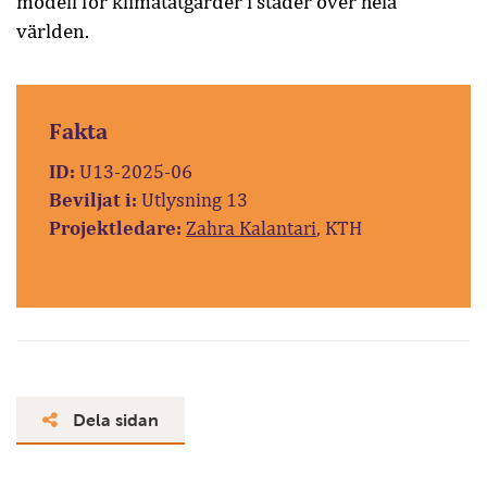
modell för klimatåtgärder i städer över hela
världen.
Fakta
ID:
U13-2025-06
Beviljat i:
Utlysning 13
Projektledare:
Zahra Kalantari
, KTH
Dela sidan