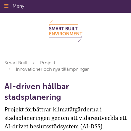
Gå
Meny
Stäng
till
innehållet
Smart Built
Projekt
Innovationer och nya tillämpningar
AI-driven hållbar
stadsplanering
Projekt förbättrar klimatåtgärderna i
stadsplaneringen genom att vidareutveckla ett
AI-drivet beslutsstödsystem (AI-DSS).