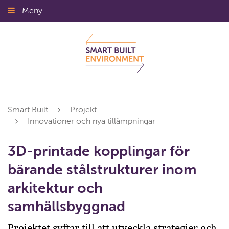
Gå
Meny
Stäng
till
innehållet
Smart Built
Projekt
Innovationer och nya tillämpningar
3D-printade kopplingar för
bärande stålstrukturer inom
arkitektur och
samhällsbyggnad
Projektet syftar till att utveckla strategier och