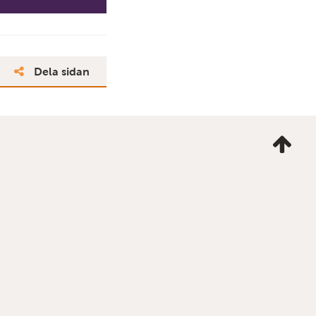
Dela sidan
Ta
mig
till
topp