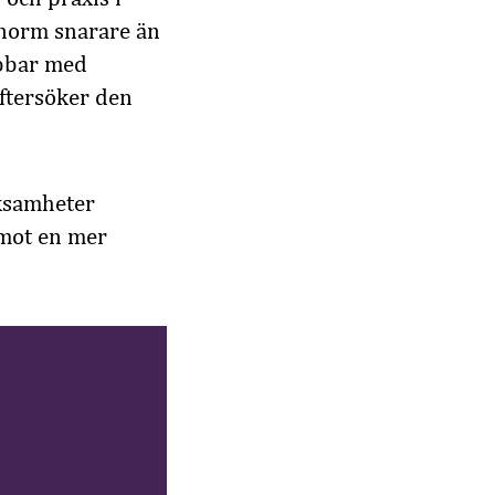
 norm snarare än
obbar med
ftersöker den
rksamheter
 mot en mer