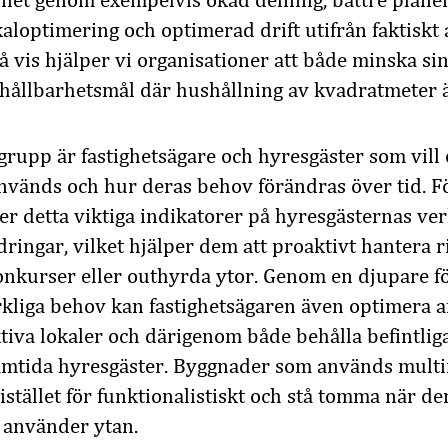
net genom exempelvis ökad delning, bättre plane
kaloptimering och optimerad drift utifrån faktiskt
å vis hjälper vi organisationer att både minska si
a hållbarhetsmål där hushållning av kvadratmeter ä
rupp är fastighetsägare och hyresgäster som vill 
används och hur deras behov förändras över tid. F
ger detta viktiga indikatorer på hyresgästernas v
dringar, vilket hjälper dem att proaktivt hantera 
nkurser eller outhyrda ytor. Genom en djupare fö
kliga behov kan fastighetsägaren även optimera 
tiva lokaler och därigenom både behålla befintlig
amtida hyresgäster. Byggnader som används multif
 istället för funktionalistiskt och stå tomma när den
 använder ytan.