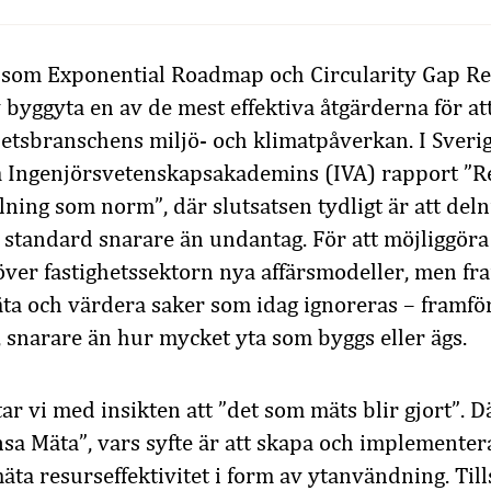
r som Exponential Roadmap och Circularity Gap R
byggyta en av de mest effektiva åtgärderna för at
hetsbranschens miljö- och klimatpåverkan. I Sveri
a Ingenjörsvetenskapsakademins (IVA) rapport ”Re
lning som norm”, där slutsatsen tydligt är att deln
i standard snarare än undantag. För att möjliggör
ver fastighetssektorn nya affärsmodeller, men fra
ta och värdera saker som idag ignoreras – framför
, snarare än hur mycket yta som byggs eller ägs.
r vi med insikten att ”det som mäts blir gjort”. D
ansa Mäta”, vars syfte är att skapa och implementer
 mäta resurseffektivitet i form av ytanvändning. T