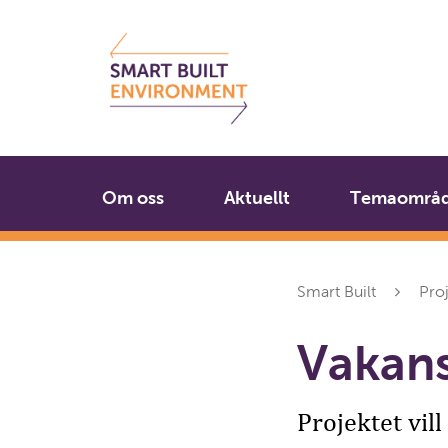
Gå
Stäng
till
innehållet
Om oss
Aktuellt
Temaområ
Smart Built
Pro
Vakan
Projektet vil