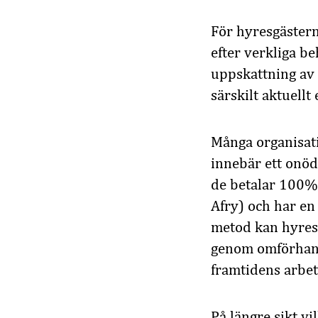
För hyresgästern
efter verkliga b
uppskattning av 
särskilt aktuell
Många organisati
innebär ett onöd
de betalar 100% 
Afry) och har e
metod kan hyresg
genom omförhandl
framtidens arbets
På längre sikt v