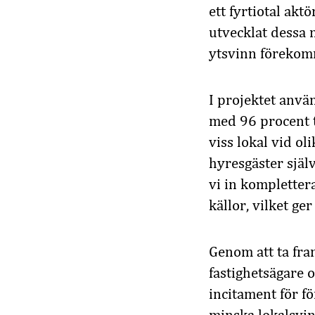
ett fyrtiotal akt
utvecklat dessa n
ytsvinn förekom
I projektet anvä
med 96 procent 
viss lokal vid o
hyresgäster sjä
vi in kompletter
källor, vilket g
Genom att ta fram
fastighetsägare o
incitament för fö