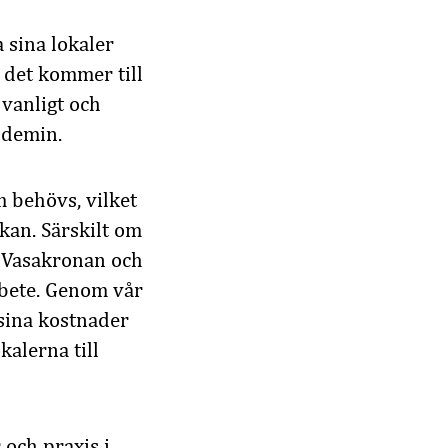
 sina lokaler
 det kommer till
vanligt och
ndemin.
m behövs, vilket
kan. Särskilt om
: Vasakronan och
rbete. Genom vår
 sina kostnader
alerna till
 och praxis i