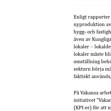
Enligt rapporte
nyproduktion av 
bygg- och fastig
även av Kunglig
lokaler – lokalde
lokaler måste bl
omställning behö
sektorn börja mä
faktiskt används
På Vakansa arbeta
initiativet ”Vak
(KPI:er) för att