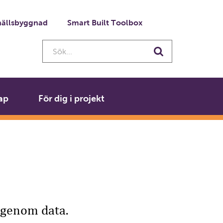
ällsbyggnad
Smart Built Toolbox
Sök...
Sök
ap
För dig i projekt
 genom data.