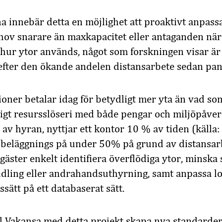
a innebär detta en möjlighet att proaktivt anpassa
ehov snarare än maxkapacitet eller antaganden när
hur ytor används, något som forskningen visar är 
t efter den ökande andelen distansarbete sedan pa
oner betalar idag för betydligt mer yta än vad so
igt resursslöseri med både pengar och miljöpåver
av hyran, nyttjar ett kontor 10 % av tiden (källa
n beläggnings på under 50% på grund av distansa
äster enkelt identifiera överflödiga ytor, minska
ing eller andrahandsuthyrning, samt anpassa lok
sätt på ett databaserat sätt.
ill Vakansa med detta projekt skapa nya standarder