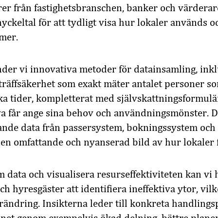
örer från fastighetsbranschen, banker och värderar
yckeltal för att tydligt visa hur lokaler används o
mer.
nder vi innovativa metoder för datainsamling, ink
träffsäkerhet som exakt mäter antalet personer s
lika tider, kompletterat med självskattningsformulä
lva får ange sina behov och användningsmönster. 
ande data från passersystem, bokningssystem och
er en omfattande och nyanserad bild av hur lokaler 
 data och visualisera resurseffektiviteten kan vi 
ch hyresgäster att identifiera ineffektiva ytor, vil
rändring. Insikterna leder till konkreta handlingsp