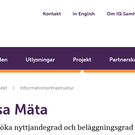
Kontakt
In English
Om IQ Samh
den
Utlysningar
Projekt
Partnersk
jekt
Informationsinfrastruktur
sa Mäta
l öka nyttjandegrad och beläggningsgrad