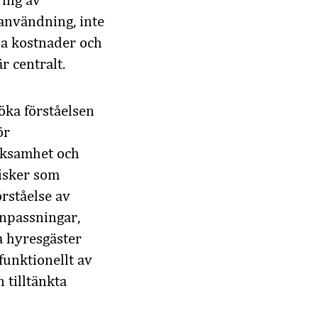
ring av
 användning, inte
na kostnader och
r centralt.
öka förståelsen
ör
erksamhet och
risker som
rståelse av
anpassningar,
a hyresgäster
unktionellt av
 tilltänkta