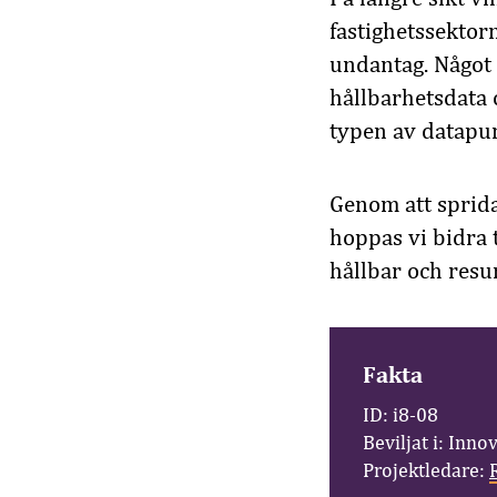
fastighetssektor
undantag. Något 
hållbarhetsdata 
typen av datapunk
Genom att sprida
hoppas vi bidra 
hållbar och resur
Fakta
ID: i8-08
Beviljat i: Inno
Projektledare: