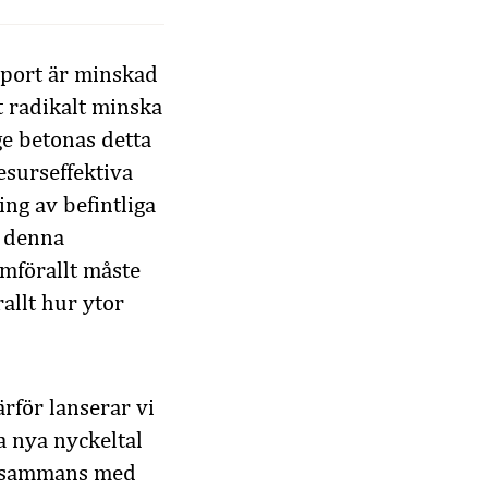
eport är minskad
t radikalt minska
ge betonas detta
surseffektiva
ing av befintliga
a denna
mförallt måste
allt hur ytor
ärför lanserar vi
a nya nyckeltal
illsammans med