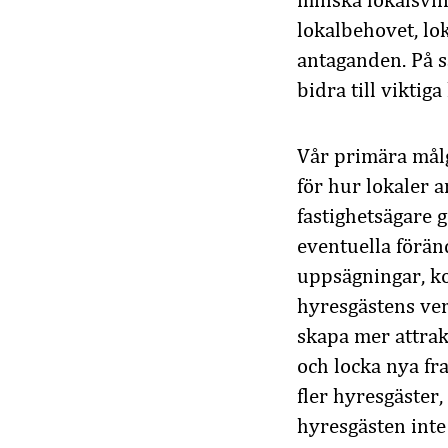
minska lokalsvin
lokalbehovet, lo
antaganden. På s
bidra till viktig
Vår primära målg
för hur lokaler 
fastighetsägare 
eventuella förän
uppsägningar, ko
hyresgästens ver
skapa mer attrak
och locka nya fr
fler hyresgäster,
hyresgästen inte