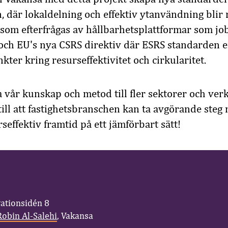
n, där lokaldelning och effektiv ytanvändning blir
som efterfrågas av hållbarhetsplattformar som j
och EU's nya CSRS direktiv där ESRS standarden e
ter kring resurseffektivitet och cirkularitet.
 vår kunskap och metod till fler sektorer och ve
till att fastighetsbranschen kan ta avgörande steg
seffektiv framtid på ett jämförbart sätt!
vationsidén 8
Robin Al-Salehi
, Vakansa