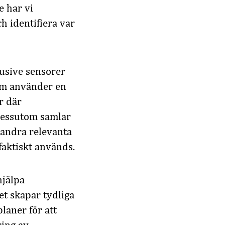
e har vi
ch identifiera var
lusive sensorer
om använder en
r där
Dessutom samlar
 andra relevanta
faktiskt används.
hjälpa
ket skapar tydliga
laner för att