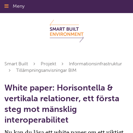
Gå
Meny
Stäng
till
innehållet
Smart Built
Projekt
Informationsinfrastruktur
Tillämpningsanvisningar BIM
White paper: Horisontella &
vertikala relationer, ett första
steg mot mänsklig
interoperabilitet
Nu kan du läsa ett white paper om ett viktigt