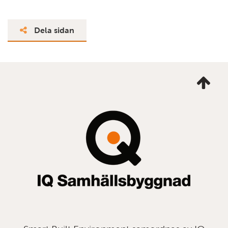
Dela sidan
Ta
mig
till
topp