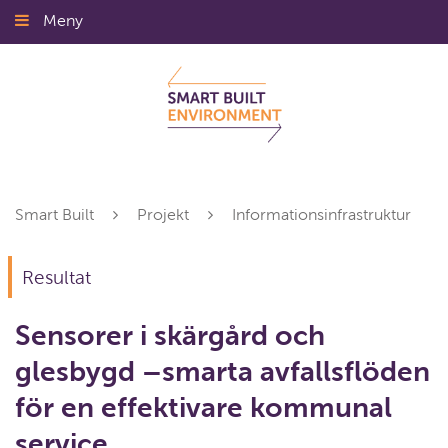
Gå
Meny
Stäng
till
innehållet
Smart Built
Projekt
Informationsinfrastruktur
Resultat
Sensorer i skärgård och
glesbygd –smarta avfallsflöden
för en effektivare kommunal
service