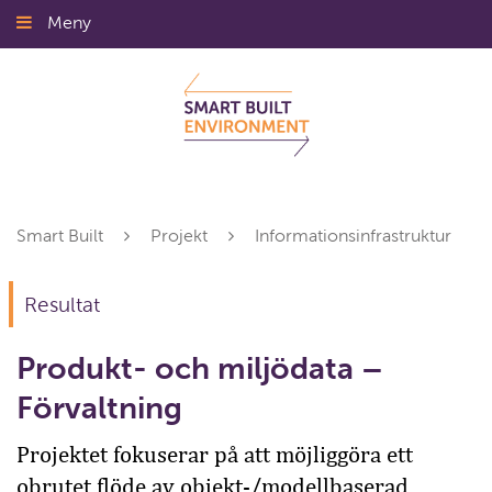
Gå
Meny
Stäng
till
innehållet
Smart Built
Projekt
Informationsinfrastruktur
Resultat
Produkt- och miljödata –
Förvaltning
Projektet fokuserar på att möjliggöra ett
obrutet flöde av objekt-/modellbaserad