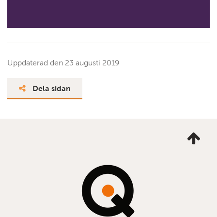
Uppdaterad den
23 augusti 2019
Dela sidan
Ta
mig
till
topp