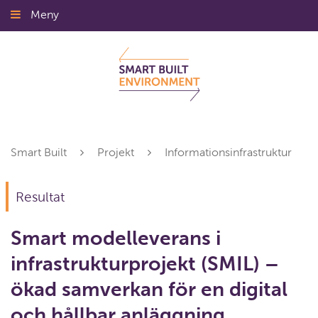
Gå
Meny
Stäng
till
innehållet
Smart Built
Projekt
Informationsinfrastruktur
Resultat
Smart modelleverans i
infrastrukturprojekt (SMIL) –
ökad samverkan för en digital
och hållbar anläggning