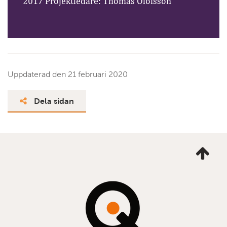
2017 Projektledare: Thomas Olofsson
Uppdaterad den
21 februari 2020
Dela sidan
Ta
mig
till
topp