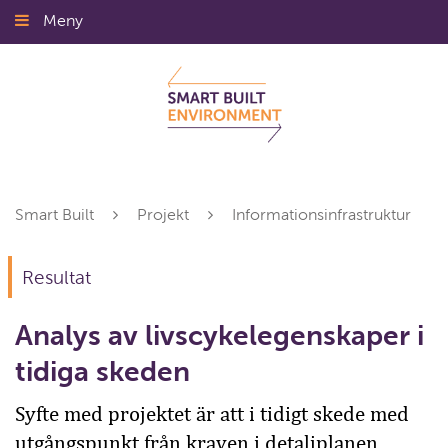
Gå
Meny
Stäng
till
innehållet
Smart Built
Projekt
Informationsinfrastruktur
Resultat
Analys av livscykelegenskaper i
tidiga skeden
Syfte med projektet är att i tidigt skede med
utgångspunkt från kraven i detaljplanen,