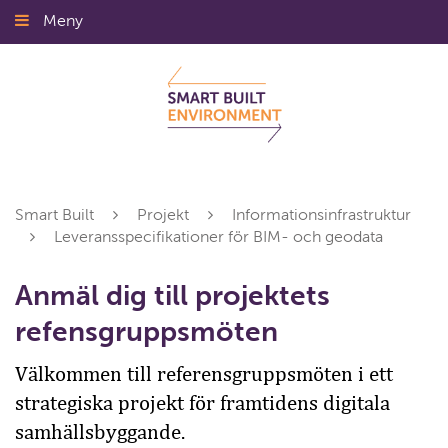
Gå
Meny
Stäng
till
innehållet
Smart Built
Projekt
Informationsinfrastruktur
Leveransspecifikationer för BIM- och geodata
Anmäl dig till projektets
refensgruppsmöten
Välkommen till referensgruppsmöten i ett
strategiska projekt för framtidens digitala
samhällsbyggande.