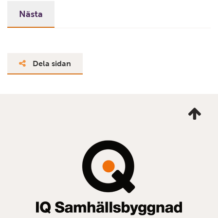
Dela sidan
Ta
mig
till
topp