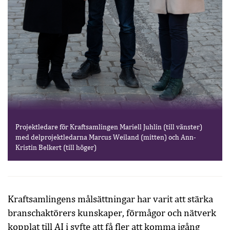
Projektledare för Kraftsamlingen Mariell Juhlin (till vänster)
med delprojektledarna Marcus Weiland (mitten) och Ann-
Kristin Belkert (till höger)
Kraftsamlingens målsättningar har varit att stärka
branschaktörers kunskaper, förmågor och nätverk
kopplat till AI i syfte att få fler att komma igång