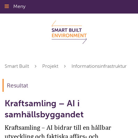
Gå
Meny
Stäng
till
innehållet
Smart Built
Projekt
Informationsinfrastruktur
Resultat
Kraftsamling – AI i
samhällsbyggandet
Kraftsamling – AI bidrar till en hållbar
utveckling och faktiska affärs- och