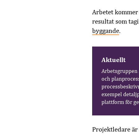
Arbetet kommer a
resultat som tagi
byggande
.
Aktuellt
Arbetsgruppen a
och planprocess
processbeskrivn
exempel detalj
plattform för g
Projektledare ä