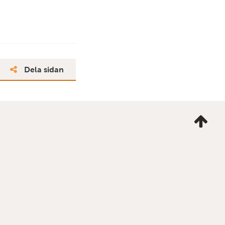
Dela sidan
Ta
mig
till
topp