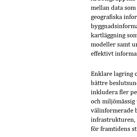
mellan data
so
geog
rafiska
info
b
yggnadsinform
k
artläggning
som
modeller
samt
u
effektivt
informa
Enklare lagring oc
bättre beslutsun
inkludera fler
pe
och miljömässig 
väl
informerade
infrastruktur
en
,
för framtidens s