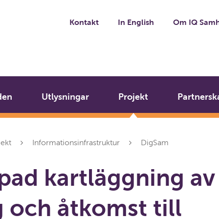
Kontakt
In English
Om IQ Samh
den
Utlysningar
Projekt
Partnersk
jekt
Informationsinfrastruktur
DigSam
pad kartläggning av
g och åtkomst till