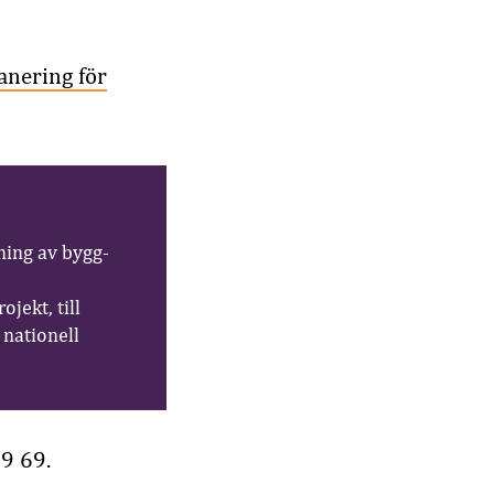
anering för
ning av bygg-
jekt, till
nationell
9 69.