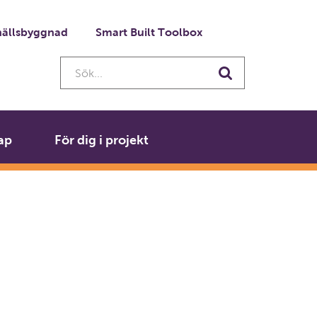
ällsbyggnad
Smart Built Toolbox
Sök...
Sök
ap
För dig i projekt