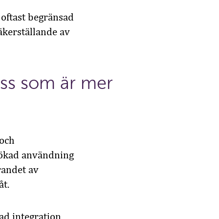
oftast begränsad
säkerställande av
ss som är mer
 och
ökad
användning
rande
t av
åt
.
ad integration