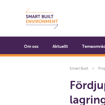
Gå
Stäng
till
innehållet
Om oss
Aktuellt
Temaområ
Smart Built
Pro
Fördju
lagrin