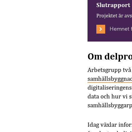
Slutrapport
Projektet är av
Hemnet f
Om delpro
Arbetsgrupp två
samhällsbyggna
digitaliseringens
data och hur vi 
samhällsbyggarp
Idag växlar inf