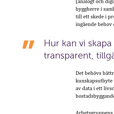
(analogt och dig
byggherre i sam
till ett skede i 
ingående behov e
Hur kan vi
skapa
transparent, tillgä
Det behövs
bätt
kunskapsutbyte 
av data i ett liv
bostadsbyggan
Arbetsgruppens