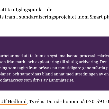
tt ta utgångspunkt i de
ts fram i
standardiseringsprojektet inom
Smart pl
rbetar med att ta fram en systematiserad processbeskriv
en från mark- och exploatering till slutlig arkivering. Den
ing som tagits fram prövas nu mot tidigare genomförda pro
planer, och samordnas bland annat med utredningen av en 
eodataaccess som drivs av Lantmäteriet.
r
Ulf Hedlund
, Tyréns. Du når honom på 070-591 0