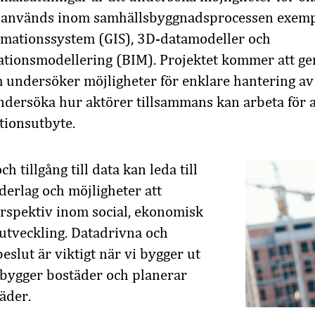
m
används inom samhällsbyggnadsprocessen exemp
rmationssystem
(GIS)
, 3D-datamodeller
och
ationsmodellering
(BIM)
.
Projektet kommer a
tt g
 undersöker möjligheter för
enklare hantering av
ndersöka
hur
aktörer tillsammans
kan
arbeta för a
tions
utbyte
.
h tillgång till data kan leda till
derlag och möjligheter att
rspektiv
inom
social, ekonomisk
utveckling
.
Datadrivna
och
beslut är viktig
t
när vi bygger
ut
bygger bostäder
och
planerar
täder
.