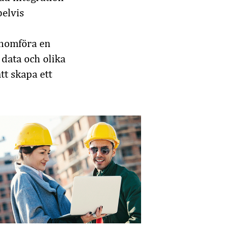
elvis
enomföra en
data
och
olika
tt
skapa
ett