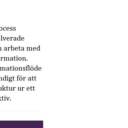
ocess
olverade
n arbeta med
ormation.
rmationsflöde
digt för att
uktur ur ett
tiv.