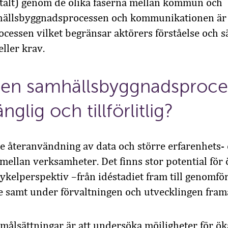
italt) genom de olika faserna mellan kommun och
hällsbyggnadsprocessen och kommunikationen är 
processen vilket begränsar aktörers förståelse och 
ller krav.
 en samhällsbyggnadsproce
nglig och tillförlitlig?
re
återanvändning av data
och större
erfarenhets-
mellan verksamheter
.
Det
finns stor potential för
scykelperspektiv
–
från idé
stadiet
fram
till genomfö
de
samt under
förvaltning
en
och utvecklingen fram
målsättningar är att undersöka möjligheter för
ök