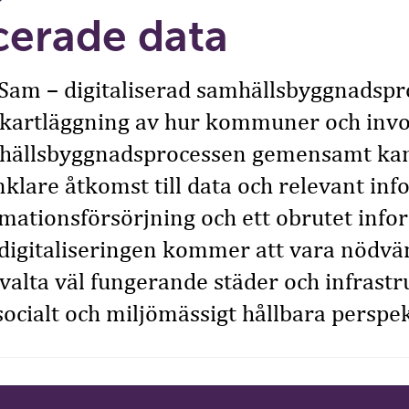
erade data
gSam – digitaliserad samhällsbyggnadspr
kartläggning av hur kommuner och inv
mhällsbyggnadsprocessen gemensamt ka
nklare åtkomst till data och relevant inf
rmationsförsörjning och ett obrutet info
digitaliseringen kommer att vara nödvän
valta väl fungerande städer och infrastr
ocialt och miljömässigt hållbara perspek