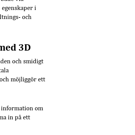
 egenskaper i
altnings- och
 med 3D
de
n
och
smidigt
tala
 och möjliggör
ett
v information om
a in på ett