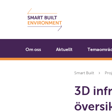
Gå
Stäng
till
innehållet
Om oss
Aktuellt
Temaområ
Smart Built
Pro
3D inf
översik