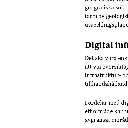
geografiska sökn
form av geologisk
utvecklingsplane
Digital
in
Det ska vara enk
att
via översikts
infrastruktur- o
till
handahålland
Fördelar
med d
i
ett område kan u
avgränsat
område