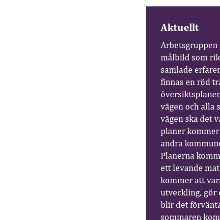
Aktuellt
Arbetsgruppen j
målbild som rik
samlade erfaren
finnas en röd t
översiktsplane
vägen och alla 
vägen ska det v
planer kommer 
andra kommuners
Planerna komme
ett levande mat
kommer att vara 
utveckling, gör
blir det förvänt
sommaren komme