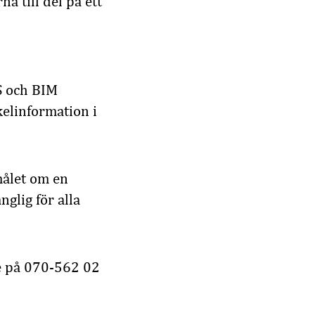
na till del på ett
IS och BIM
kelinformation i
 målet om en
glig för alla
 på
070-562 02