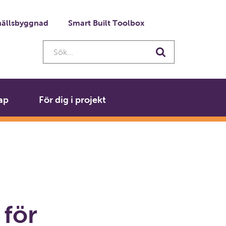
ällsbyggnad
Smart Built Toolbox
Sök...
Sök
ap
För dig i projekt
 för