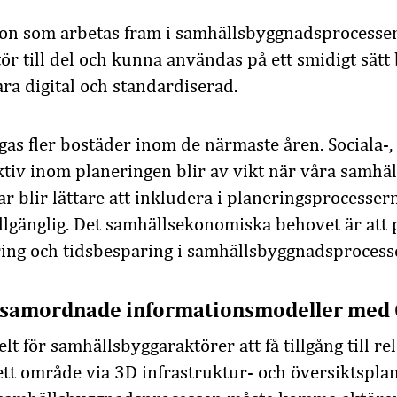
tion som arbetas fram i samhällsbyggnadsprocess
t
ör
till
del och
k
unna
användas på ett smidigt sätt
ara
digital och standardiserad.
gas
fler
bostäder
inom de närmaste åren
.
Sociala-
ktiv inom planeringen
blir av vikt när våra samhäl
ar blir lättare att inkludera i planeringsprocesser
illgänglig. Det samhällsekonomiska b
ehovet är
att 
ing och tidsbesparing i samhällsbyggnadsprocess
ör samordnade informationsmodeller med 
lt för samhällsbyggaraktörer att få tillgång till
re
ett område via 3D
infrastruktur- och
översiktspla