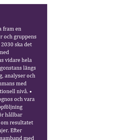
a fram en
der och gruppens
• 2030 ska det
 med
s vidare hela
ågonstans längs
g, analyser och
sammans med
ionell nivå. •
ognos och vara
ppföljning
ör hållbar
 om resultatet
jer. Efter
i samband med