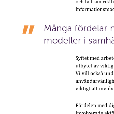
och ta fram rikt
informationsmod
Många fördelar
modeller i
samhä
Syftet
med arbet
utbyte
t
av
viktig
Vi vill också
und
användarvänlig
viktigt att invo
Fördelen med dig
involverade aktö