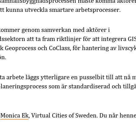
 samhällsbyggnadsprocessen
måste komma
aktörer
att kunna utveckla smartare arbetsprocesser
.
 kommer genom samverkan
med aktörer i
ds
sektorn att
ta fram riktlinjer för att integrera G
k Geoprocess och CoClass, för hantering av livscy
ön.
a arbete läggs ytterligare en pusselbit till att nå
planeringsprocess som är standardiserad och tillgän
r
Monica Ek
,
Virtual
Cities
of
Sweden. Du når henne