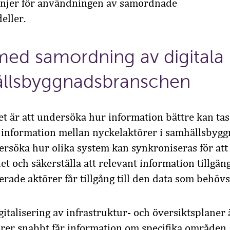
linjer för användningen av samordnade
eller.
 med
samordning
av digitala
llsbyggnads
branschen
et
är att undersöka
hur information
bättre
kan tas 
information
mellan
nyckel
aktörer i
samhällsbygg
ersöka hur
olika system
kan
synkroniseras
för att
het
och
säkerställa
att
relevant information
tillgän
lverade
aktörer får tillgång till den data som behövs
italisering av infrastruktur- och översiktsplaner ä
rer snabbt får information om specifika områden,