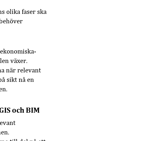
ens
olika
faser
ska
behöver
, ekonomiska-
len växer.
na när relevant
på sikt nå en
en
.
GIS och BIM
levant
nen
.