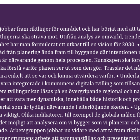
obbar fram riktlinjer för området och har börjat med att t
tlinjerna ska sträva mot. Utifrån analys av omvärld, tren
het har man formulerat ett utkast till en vision för 2030: 
råd från planering ända fram till byggande där intentionen
n är närvarande genom hela processen. Kunskapen ska föra
ska förstå varför planen ser ut som den gör. Trasslar det n
ara enkelt att se var och kunna utvärdera varför. • Underla
vara integrerade i kommunens digitala tvilling som till
 tvillingar kan läsas på en övergripande regional och nat
r att vara mer dynamiska, innehålla både historik och pr
erial som är tydligt närvarande i efterföljande skeden. • U
viktigt. Olika indikatorer, till exempel de globala målen f
 det möjligt att analysera om vi bygger som vi planerar och
ade. Arbetsgruppen jobbar nu vidare med att ta fram riktlin
r gruppens arbete att sammanställas och presenteras 