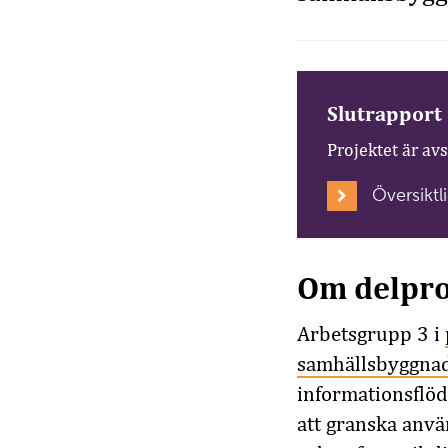
Slutrapport
Projektet är av
Översikt
Om delpro
Arbetsgrupp
3
i
samhällsbyggna
informationsflö
att granska anvä