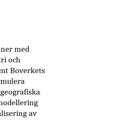
laner med
ri och
amt Boverkets
rmulera
 geografiska
modellering
alisering av