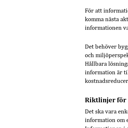
För att informa
komm
a
nästa ak
informationen
v
Det behöver byg
och
miljö
perspe
Hållbara lösning
information är t
kostnadsreducer
Riktlinjer f
Det ska vara enke
information om 