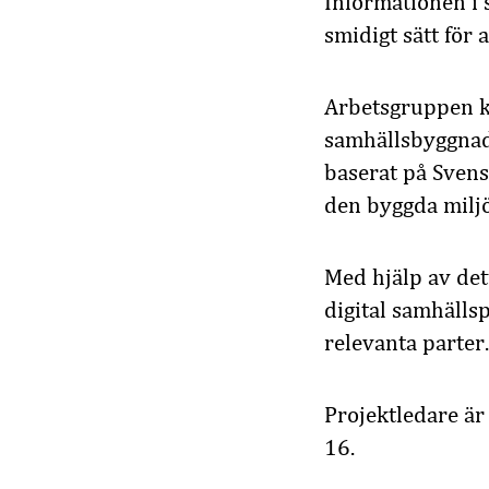
Informationen i
smidigt sätt
för 
Arbetsgruppen
samhälls
byggna
baserat på Svens
den byggda milj
Med hjälp av dett
digital samhälls
relevanta parter.
Projektledare ä
16.