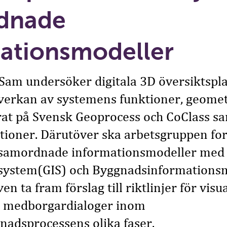
dnade
ationsmodeller
gSam undersöker digitala 3D översiktsp
verkan av systemens funktioner, geomet
erat på Svensk Geoprocess och CoClass s
oner. Därutöver ska arbetsgruppen fo
ör samordnade informationsmodeller med
system(GIS) och Byggnadsinformations
n ta fram förslag till riktlinjer för visu
i medborgardialoger inom
nadsprocessens olika faser.