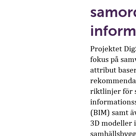
samor
inform
Projektet Di
fokus på sam
attribut bas
rekommendati
riktlinjer f
informations
(BIM) samt äve
3D modeller 
samhällsbygg