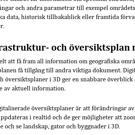
ingar och andra parametrar till exempel områdets
a data, historisk tillbakablick eller framtida förv
r.
frastruktur- och
översiktsplan
elt att få fram all information om
geografiska
områ
planen få tillgång
till andra viktiga dokumen
t
. Digi
ch
översiktsplaner i 3D ge
r
en snabbare överblick
e
av
aktuell information.
gitaliserade översiktsplaner är att förändringar a
ppdateras i realtid och de ger möjligheter att
zoom
 och se landskap, gator och byggnader i 3D
.