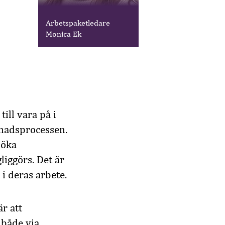
Arbetspaketledare
Monica Ek
till vara på i
nadsprocessen.
 öka
gliggörs
. Det är
i deras arbete.
r att
 både via