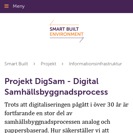
Gå
Meny
Stäng
till
innehållet
Smart Built
Projekt
Informationsinfrastruktur
Projekt DigSam - Digital
Samhällsbyggnadsprocess
Trots att digitaliseringen pågått i över 30 år är
fortfarande en stor del av
samhällsbyggnadsprocessen analog och
pappersbaserad. Hur säkerställer vi att