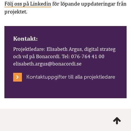
Följ oss på Linkedin
för löpande uppdateringar från
projektet.
Kontakt:
Projektledare: Elisabeth Argus, digital strateg
och vd på Bonacordi. Tel: 076-764 41 00
elisabeth.argus@bonacordi.se
Kontaktuppgifter till alla projektledare
Ta
mig
till