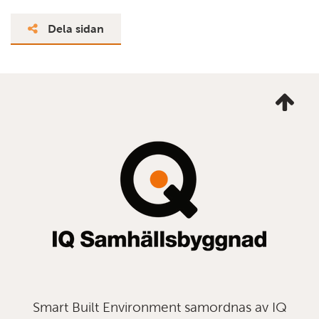
Dela sidan
Ta
mig
till
topp
Smart Built Environment samordnas av IQ