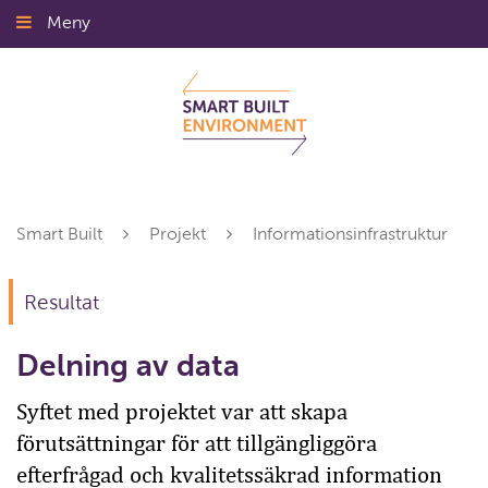
Gå
Meny
Stäng
till
innehållet
Smart Built
Projekt
Informationsinfrastruktur
Resultat
Delning av data
Syftet med projektet var att skapa
förutsättningar för att tillgängliggöra
efterfrågad och kvalitetssäkrad information