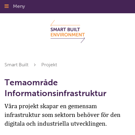
Gå
Meny
Stäng
till
innehållet
Smart Built
Projekt
Temaområde
Informationsinfrastruktur
Våra projekt skapar en gemensam
infrastruktur som sektorn behöver för den
digitala och industriella utvecklingen.