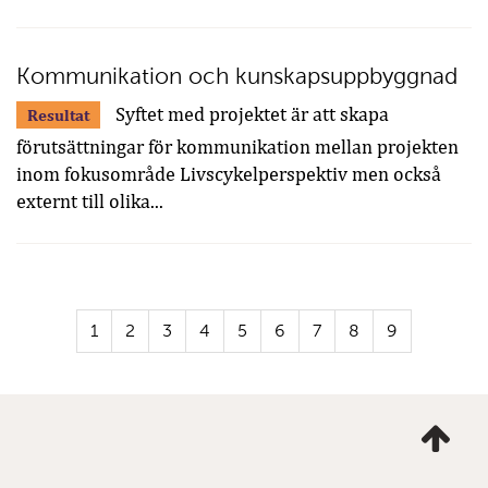
Kommunikation och kunskapsuppbyggnad
Syftet med projektet är att skapa
Resultat
förutsättningar för kommunikation mellan projekten
inom fokusområde Livscykelperspektiv men också
externt till olika...
1
2
3
4
5
6
7
8
9
Ta
mig
till
topp