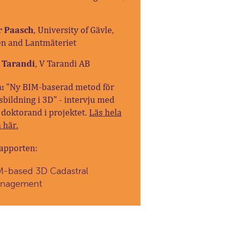
r Paasch
, University of Gävle,
n and Lantmäteriet
 Tarandi
, V Tarandi AB
:
"Ny BIM-baserad metod för
sbildning i 3D" - intervju med
 doktorand i projektet.
Läs hela
 här.
rapporten:
M-based 3D Cadastral
nagement