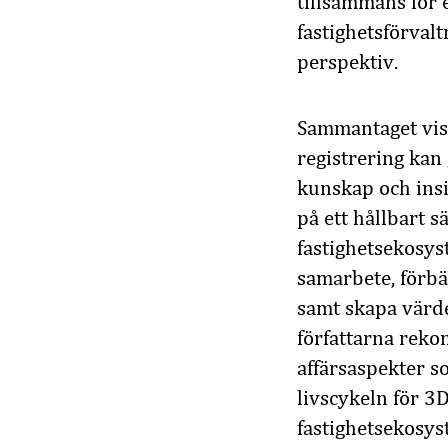
tillsammans för 
fastighetsförvalt
perspektiv.
Sammantaget visa
registrering kan
kunskap och insi
på ett hållbart 
fastighetsekosy
samarbete, förbä
samt skapa värde
författarna reko
affärsaspekter so
livscykeln för 3
fastighetsekosyst