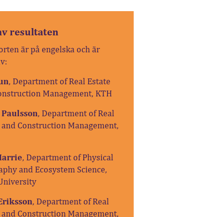
av resultaten
orten är på engelska och är
v:
Sun
, Department of Real Estate
onstruction Management, KTH
 Paulsson
, Department of Real
e and Construction Management,
Harrie
, Department of Physical
aphy and Ecosystem Science,
University
Eriksson
, Department of Real
e and Construction Management,