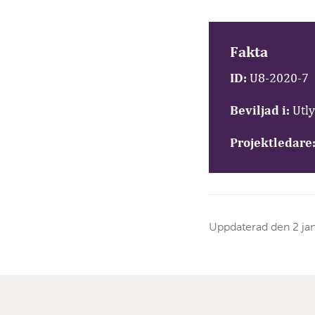
Fakta
ID:
U8-2020-7
Beviljad i:
Utly
Projektledare
Uppdaterad den
2 ja