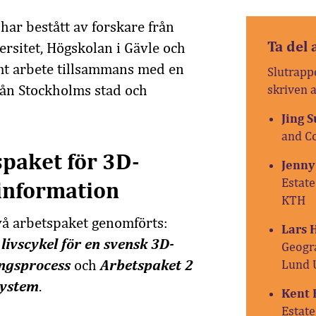
ar bestått av forskare från
Ta del 
rsitet, Högskolan i Gävle och
mt arbete tillsammans med en
Slutrapp
rån Stockholms stad och
skriven a
Jing 
and C
spaket för 3D-
Jenny
Estat
sinformation
KTH
två arbetspaket genomförts:
Lars 
livscykel för en svensk 3D-
Geogr
ingsprocess
och
Arbetspaket 2
Lund 
system
.
Kent 
Estat