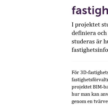
fastig
I projektet s
definiera och
studeras är h
fastighetsinf
För 3D-fastighet
fastighetsförvalt
projektet BIM-ba
hur man kan anvä
genom en tvärve