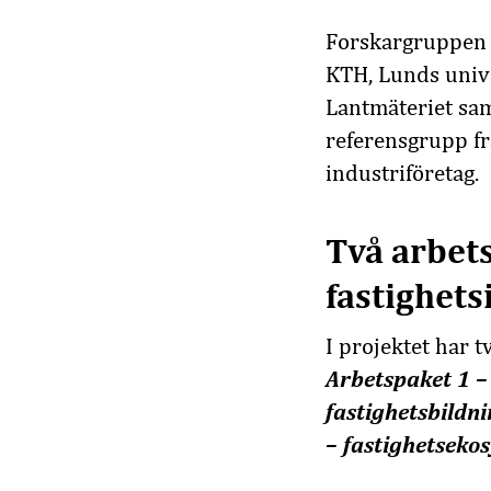
Forskargruppen h
KTH, Lunds unive
Lantmäteriet sa
referensgrupp f
industriföretag.
Två arbet
fastighet
I projektet har 
Arbetspaket 1 – 
fastighetsbildn
– fastighetseko