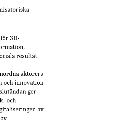
anisatoriska
 för 3D-
formation,
ciala resultat
amordna aktörers
on och innovation
 slutändan ger
ik- och
gitaliseringen av
 av