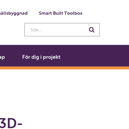
ällsbyggnad
Smart Built Toolbox
Sök...
Sök
ap
För dig i projekt
 3D-