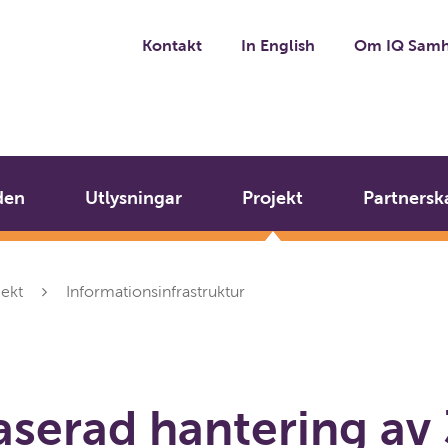
Kontakt
In English
Om IQ Samh
den
Utlysningar
Projekt
Partnersk
jekt
Informationsinfrastruktur
serad hantering av