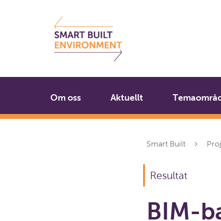
Gå
Stäng
till
innehållet
Om oss
Aktuellt
Temaområ
Smart Built
Pro
Resultat
BIM-ba