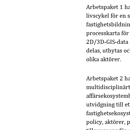
Arbetspaket 1 h
livscykel för en
fastighetsbildni
processkarta för 
2D/3D-GIS-data 
delas, utbytas o
olika aktörer.
Arbetspaket 2 har
multidisciplinär
affärsekosystemb
utvidgning till 
fastighetsekosys
policy, aktörer, 