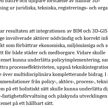
en bättre och djupare förståelse av hållbar 3D-
ning ur juridiska, tekniska, registrerings- och org
r resultaten att integrationen av BIM och 3D-GIS
 ge involverade aktörer nödvändig och korrekt in
kt som förbättrar ekonomiska, miljömässiga och so
sätt för både städer och medborgare. Vidare skulle
stemet kunna underlätta policyimplementering, s
ttra processeffektiviteten, uppnå teknikintegrati
 över multidisciplinära kompletterande bidrag. I
mmendationer från policy-, aktörs-, process-, tekn
m på ett holistiskt sätt skulle kunna underlätta di
D-fastighetsförvaltning och påskynda utvecklingen
emet på ett hållbart sätt.