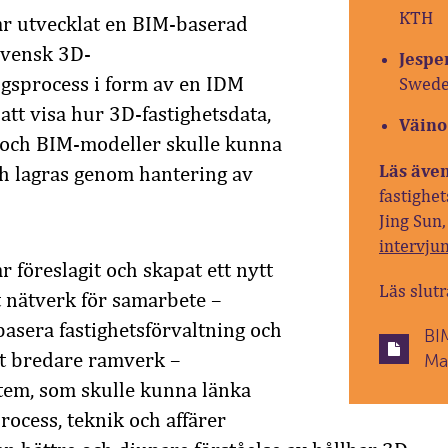
KTH
ar utvecklat en BIM-baserad
 svensk 3D-
Jespe
ngsprocess i form av en IDM
Swede
att visa hur 3D-fastighetsdata,
Väino
och BIM-modeller skulle kunna
Läs även
ch lagras genom hantering av
fastighet
Jing Sun,
intervjun
 föreslagit och skapat ett nytt
Läs slut
t nätverk för samarbete –
asera fastighetsförvaltning och
BI
ett bredare ramverk –
Ma
tem, som skulle kunna länka
process, teknik och affärer