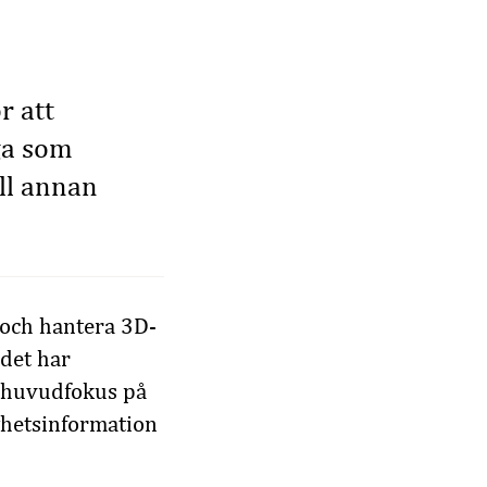
r att
åga som
ll annan
 och hantera 3D-
 det har
t huvudfokus på
ghetsinformation