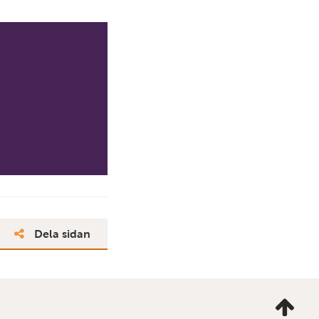
Dela sidan
Ta
mig