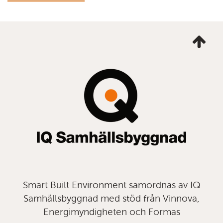
Ta
mig
till
topp
Smart Built Environment samordnas av IQ
Samhällsbyggnad med stöd från Vinnova,
Energimyndigheten och Formas