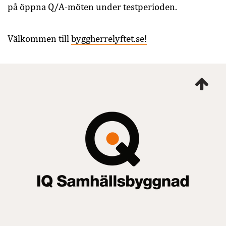
på öppna Q/A-möten under testperioden.
Välkommen till
byggherrelyftet.se!
Ta
mig
till
topp