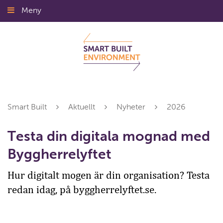
Gå
Meny
Stäng
till
innehållet
Smart Built
Aktuellt
Nyheter
2026
Testa din digitala mognad med
Byggherrelyftet
Hur digitalt mogen är din organisation? Testa
redan idag, på byggherrelyftet.se.