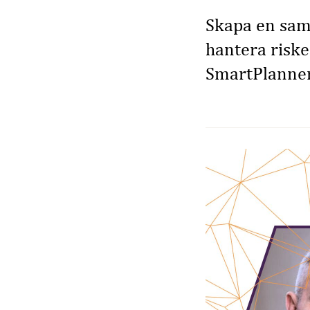
Skapa en saml
hantera riske
SmartPlanne