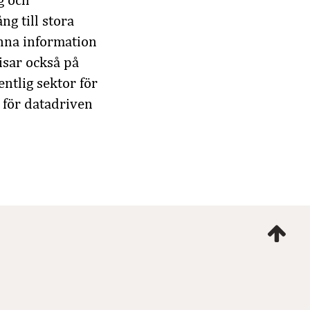
g och
ng till stora
nna information
visar också på
ntlig sektor för
 för datadriven
Ta
mig
till
topp