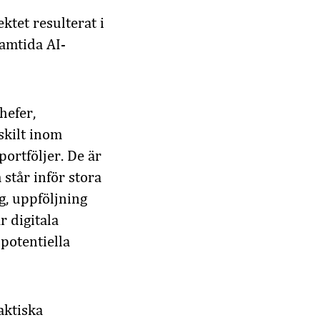
tet resulterat i
ramtida AI-
hefer,
skilt inom
ortföljer. De är
står inför stora
g, uppföljning
r digitala
potentiella
aktiska