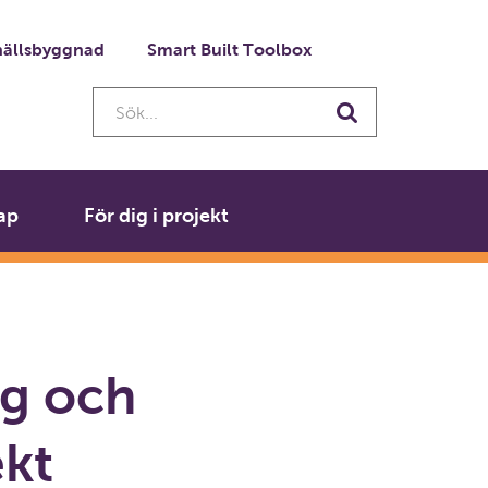
ällsbyggnad
Smart Built Toolbox
Sök...
Sök
ap
För dig i projekt
ng och
ekt