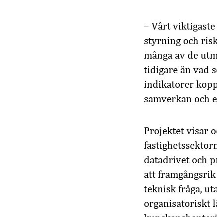
– Vårt viktigast
styrning och ris
många av de utma
tidigare än vad 
indikatorer koppl
samverkan och er
Projektet visar o
fastighetssektor
datadrivet och 
att framgångsrik
teknisk fråga, u
organisatoriskt 