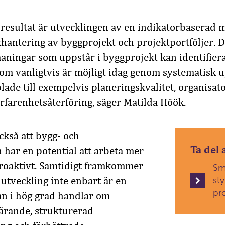
e resultat är utvecklingen av en indikatorbaserad m
khantering av byggprojekt och projektportföljer. D
ningar som uppstår i byggprojekt kan identifiera
som vanligtvis är möjligt idag genom systematisk 
ade till exempelvis planeringskvalitet, organisator
farenhetsåterföring, säger Matilda Höök.
ckså att bygg- och
Ta del 
n har en potential att arbeta mer
proaktivt. Samtidigt framkommer
Sm
 utveckling inte enbart är en
st
pro
tan i hög grad handlar om
lärande, strukturerad