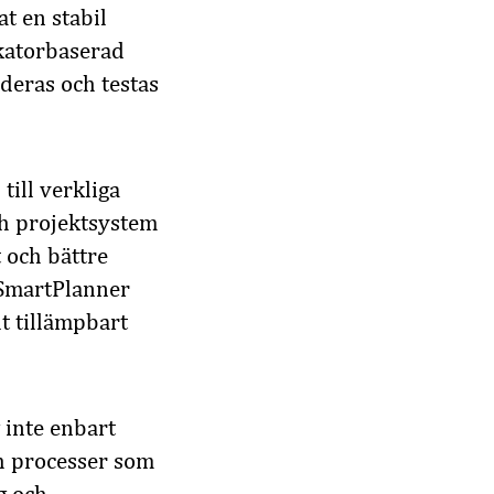
t en stabil
ikatorbaserad
deras och testas
ill verkliga
ch projektsystem
 och bättre
a SmartPlanner
t tillämpbart
 inte enbart
ch processer som