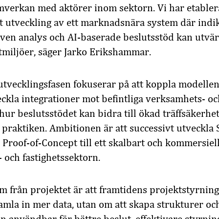
amverkan med aktörer inom sektorn. Vi har etablera
tt utveckling av ett marknadsnära system där ind
iven analys och AI-baserade beslutsstöd kan utvär
ktmiljöer, säger Jarko Erikshammar.
ecklingsfasen fokuserar på att koppla modellen t
eckla integrationer mot befintliga verksamhets- o
ur beslutsstödet kan bidra till ökad träffsäkerhet
i praktiken. Ambitionen är att successivt utveckl
 Proof-of-Concept till ett skalbart och kommersiell
- och fastighetssektorn.
om från projektet är att framtidens projektstyrning
amla in mer data, utan om att skapa strukturer o