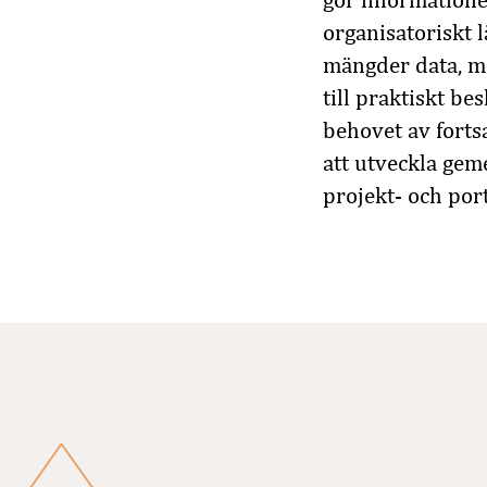
gör informatione
organisatoriskt l
mängder data, m
till praktiskt be
behovet av forts
att utveckla gem
projekt- och port