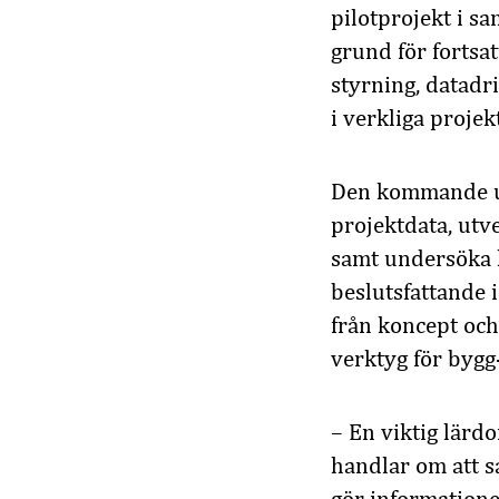
pilotprojekt i s
grund för fortsa
styrning, datadr
i verkliga proje
Den kommande utv
projektdata, utv
samt undersöka h
beslutsfattande 
från koncept och
verktyg för bygg
– En viktig lärd
handlar om att s