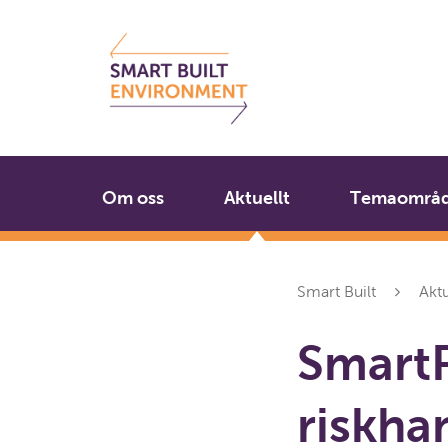
Gå
Stäng
till
innehållet
Om oss
Aktuellt
Temaområ
Smart Built
Aktu
SmartP
riskha