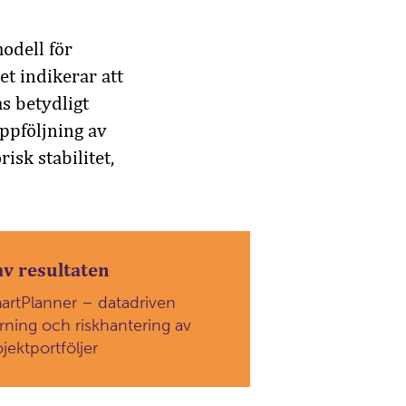
odell för
et indikerar att
s betydligt
uppföljning av
isk stabilitet,
av resultaten
artPlanner – datadriven
yrning och riskhantering av
jektportföljer