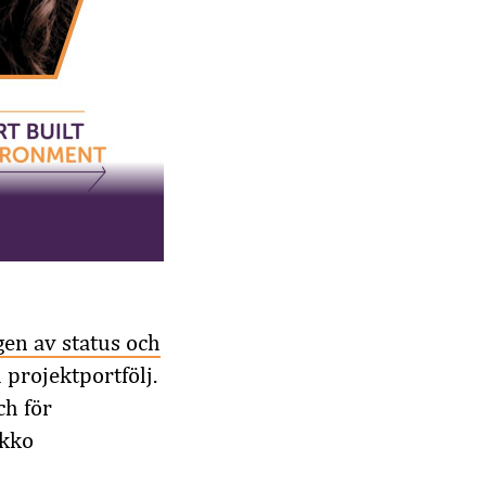
gen av status och
 projektportfölj.
ch för
rkko