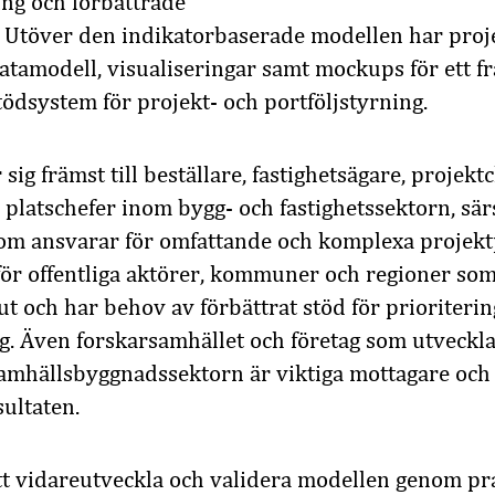
ng och förbättrade
 Utöver den indikatorbaserade modellen har projek
atamodell, visualiseringar samt mockups för ett f
tödsystem för projekt- och portföljstyrning.
 sig främst till beställare, fastighetsägare, projektc
 platschefer inom bygg- och fastighetssektorn, sär
om ansvarar för omfattande och komplexa projektp
för offentliga aktörer, kommuner och regioner som 
ut och har behov av förbättrat stöd för prioriterin
g. Även forskarsamhället och företag som utveckla
amhällsbyggnadssektorn är viktiga mottagare och 
ultaten.
att vidareutveckla och validera modellen genom pr