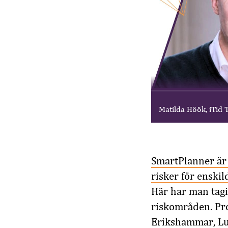
Matilda Höök, iTid 
SmartPlanner är 
risker för enski
Här har man tagi
riskområden. Pro
Erikshammar, Lul