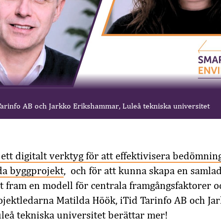
Tarinfo AB och Jarkko Erikshammar, Luleå tekniska universitet
ett digitalt verktyg för att effektivisera bedömnin
lda byggprojekt
, och för att kunna skapa en samlad
t fram en modell för centrala framgångsfaktorer o
jektledarna Matilda Höök, iTid Tarinfo AB och Ja
eå tekniska universitet berättar mer!