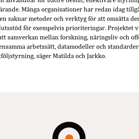
n användbar för bättre beslut, effektivare styrnin
ärande. Många organisationer har redan idag tillgå
en saknar metoder och verktyg för att omsätta de
slutsstöd för exempelvis prioriteringar. Projektet 
att samverkan mellan forskning, näringsliv och offe
ensamma arbetssätt, datamodeller och standarder
följstyrning, säger Matilda och Jarkko.