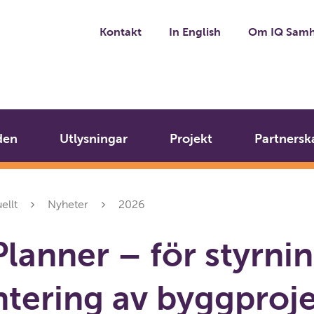
Kontakt
In English
Om IQ Samh
den
Utlysningar
Projekt
Partnersk
ellt
Nyheter
2026
lanner – för styrni
ntering av byggproj