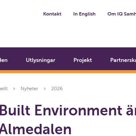
Kontakt
In English
Om IQ Samh
den
Utlysningar
Projekt
Partnersk
ellt
Nyheter
2026
Built Environment ä
i Almedalen