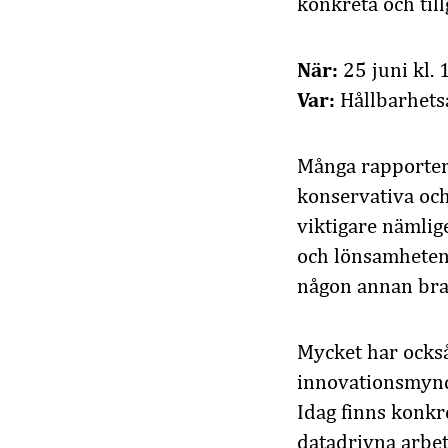
konkreta och till
När:
25 juni kl. 
Var:
Hållbarhets
Många rapporter
konservativa och
viktigare nämlig
och lönsamheten 
någon annan bran
​Mycket har också
innovationsmyndi
Idag finns konkre
datadrivna arbet