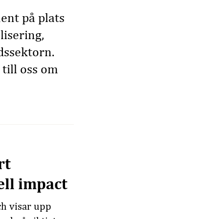
ent på plats
lisering,
dssektorn.
till oss om
rt
ell impact
ch visar upp