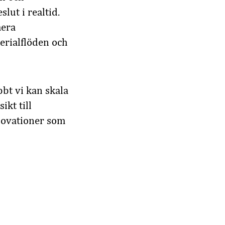
slut i realtid.
mera
erialflöden och
bbt vi kan skala
ikt till
novationer som