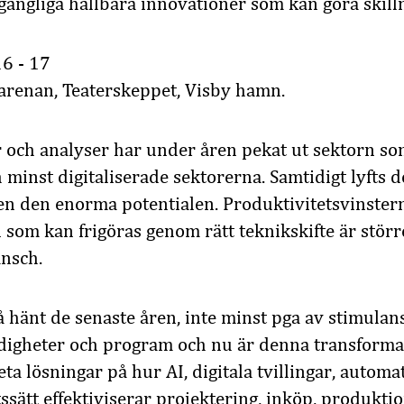
gängliga hållbara innovationer som kan göra skilln
16 - 17
arenan, Teaterskeppet, Visby hamn.
 och analyser har under åren pekat ut sektorn so
 minst digitaliserade sektorerna. Samtidigt lyfts 
en den enorma potentialen. Produktivitetsvinster
som kan frigöras genom rätt teknikskifte är störr
sch.​
 hänt de senaste åren, inte minst pga av stimulans
gheter och program och nu är denna transformati
ta lösningar på hur AI, digitala tvillingar, automa
ssätt effektiviserar projektering, inköp, produkti