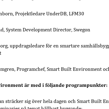
onborn, Projektledare UnderDB, LFM30
d, System Development Director, Swegon
borg, uppdragsledare för en smartare samhällsbyg
t
ömgren, Programchef, Smart Built Environment o
vironment är med i följande programpunkter:
n sträcker sig över hela dagen och Smart Built E
 seminarier på temat hållbart byggande: