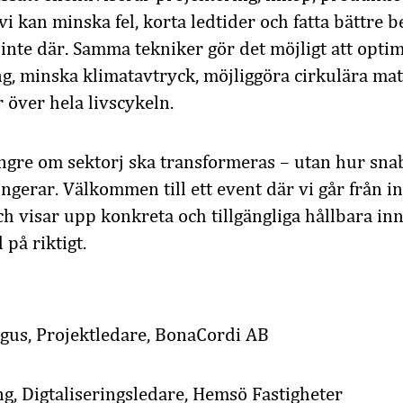
vi kan minska fel, korta ledtider och fatta bättre be
inte där. Samma tekniker gör det möjligt att opti
, minska klimatavtryck, möjliggöra cirkulära mat
över hela livscykeln.​
längre om sektorj ska transformeras – utan hur sna
gerar. Välkommen till ett event där vi går från ins
 visar upp konkreta och tillgängliga hållbara in
på riktigt.​
rgus, Projektledare, BonaCordi AB
g, Digtaliseringsledare, Hemsö Fastigheter