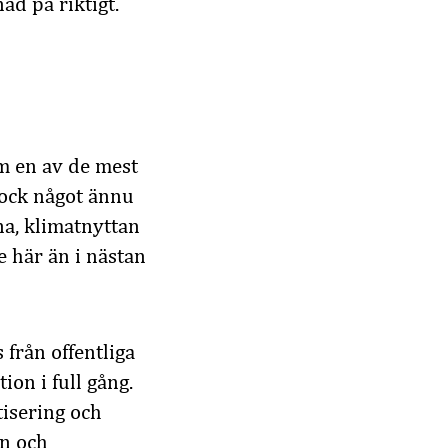
ad på riktigt.
m en av de mest
dock något ännu
na, klimatnyttan
e här än i nästan
 från offentliga
on i full gång.
tisering och
on och