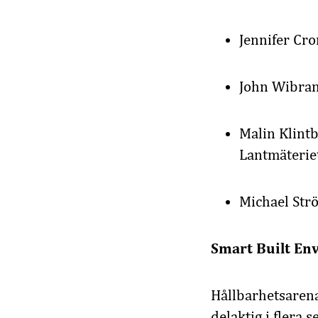
Jennifer Cr
John Wibran
Malin Klint
Lantmäterie
Michael Str
Smart Built En
Hållbarhetsarena
delaktig i flera