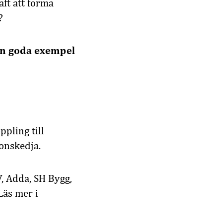
ft att forma
?
rån goda exempel
ppling till
onskedja.
, Adda, SH Bygg,
Läs mer i