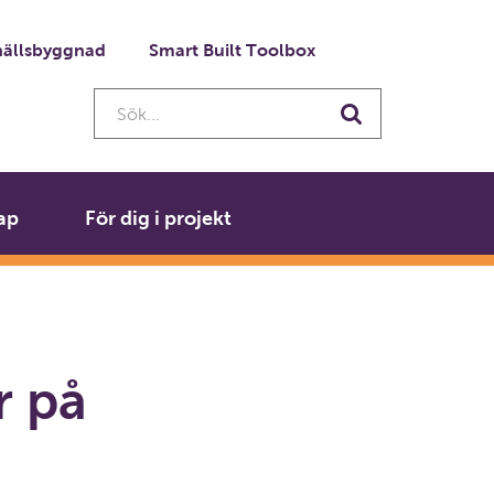
ällsbyggnad
Smart Built Toolbox
Sök...
Sök
ap
För dig i projekt
r på