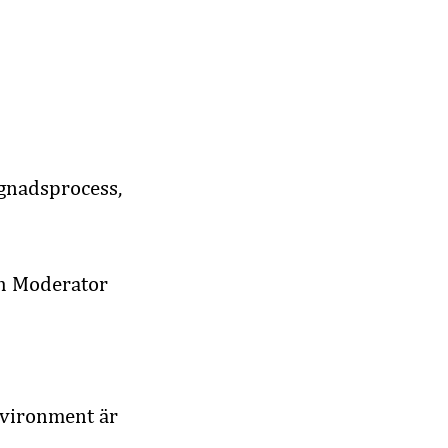
gnadsprocess,
ch Moderator
nvironment är