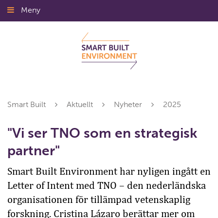
Gå
Meny
Stäng
till
innehållet
Smart Built
Aktuellt
Nyheter
2025
"Vi ser TNO som en strategisk
partner"
Smart Built Environment har nyligen ingått en
Letter of Intent med TNO – den nederländska
organisationen för tillämpad vetenskaplig
forskning. Cristina Lázaro berättar mer om