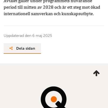
Avtalet gäller under programmets nuvarande
period till mitten av 2028 och är ett steg mot ökad
internationell samverkan och kunskapsutbyte.
Uppdaterad den
6 maj 2025
Dela sidan
Ta
mig
till
topp