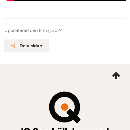
Uppdaterad den
8 maj 2024
Dela sidan
Ta
mig
till
topp