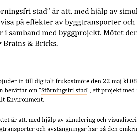
örningsfri stad” är att, med hjälp av simu
, visa på effekter av byggtransporter och
r i samband med byggprojekt. Mötet de
 Brains & Bricks.
bjuder in till digitalt frukostmöte den 22 maj kl.0
n berättar om ”
Störningsfri stad
”, ett projekt med
lt Environment.
et är att, med hjälp av simulering och visualiseri
ggtransporter och avstängningar har på den omkri