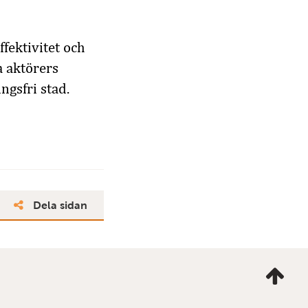
fektivitet och
 aktörers
ngsfri stad.
Dela sidan
Ta
mig
till
topp