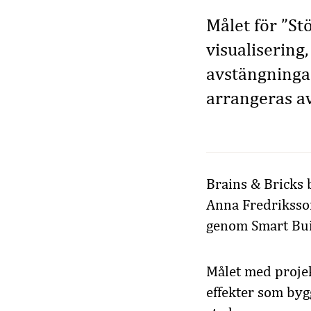
Målet för ”St
visualisering
avstängninga
arrangeras av
Brains & Bricks 
Anna Fredriksso
genom Smart Bui
Målet med projekt
effekter som by