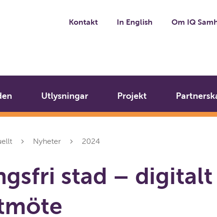
Kontakt
In English
Om IQ Samh
den
Utlysningar
Projekt
Partnersk
ellt
Nyheter
2024
gsfri stad – digitalt
stmöte