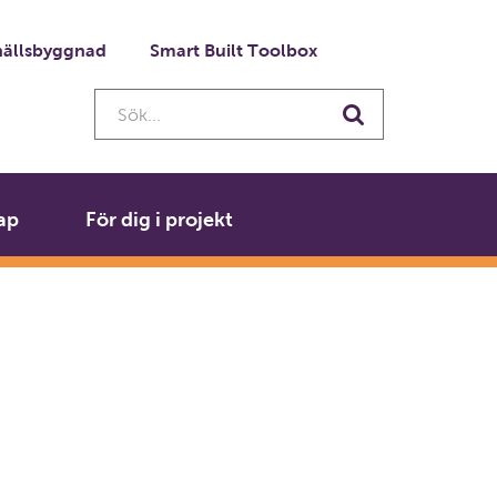
ällsbyggnad
Smart Built Toolbox
Sök...
Sök
ap
För dig i projekt