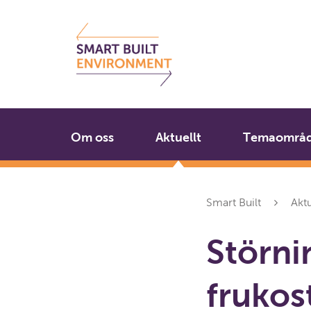
Gå
Stäng
till
innehållet
Om oss
Aktuellt
Temaområ
Smart Built
Aktu
Störnin
fruko