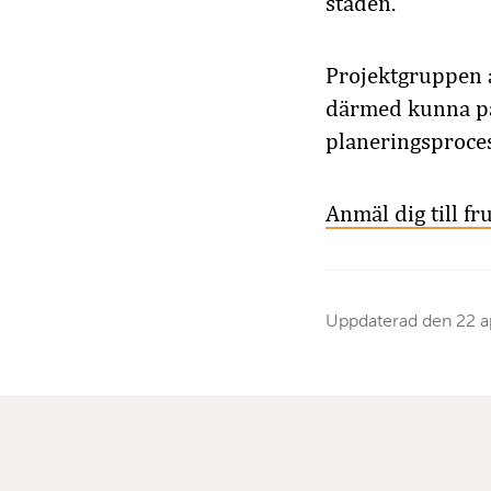
staden.
Projektgruppen a
därmed kunna på
planeringsproces
Anmäl dig till f
Uppdaterad den
22 a