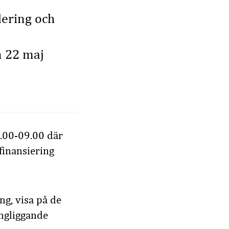
lering och
n 22 maj
8.00-09.00 där
 finansiering
ng, visa på de
ngliggande