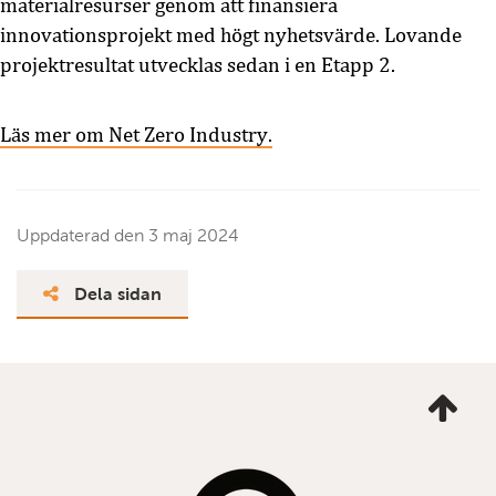
materialresurser genom att finansiera
innovationsprojekt med högt nyhetsvärde. Lovande
projektresultat utvecklas sedan i en Etapp 2.
Läs mer om Net Zero Industry.
Uppdaterad den
3 maj 2024
Dela sidan
Ta
mig
till
topp