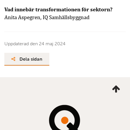
Vad innebär transformationen för sektorn?
Anita Aspegren, IQ Samhällsbyggnad
Uppdaterad den
24 maj 2024
Dela sidan
Ta
mig
till
topp