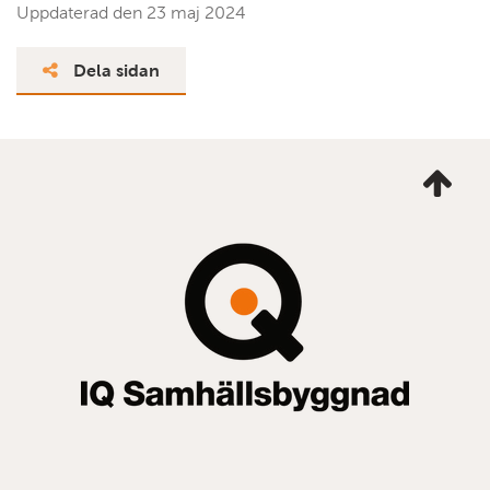
Uppdaterad den
23 maj 2024
Dela sidan
Ta
mig
till
topp