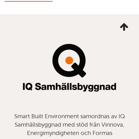
Ta
mig
till
topp
Smart Built Environment samordnas av IQ
Samhällsbyggnad med stöd från Vinnova,
Energimyndigheten och Formas