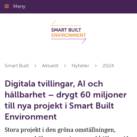
Gå
Meny
Stäng
till
innehållet
Smart Built
Aktuellt
Nyheter
2024
Digitala tvillingar, AI och
hållbarhet – drygt 60 miljoner
till nya projekt i Smart Built
Environment
Stora projekt i den gröna omställningen,