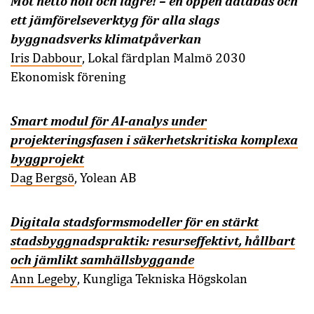
Mot netto noll och lägre! – en öppen databas och
ett jämförelseverktyg för alla slags
byggnadsverks klimatpåverkan
Iris Dabbour
, Lokal färdplan Malmö 2030
Ekonomisk förening
Smart modul för AI-analys under
projekteringsfasen i säkerhetskritiska komplexa
byggprojekt
Dag Bergsö
, Yolean AB
Digitala stadsformsmodeller för en stärkt
stadsbyggnadspraktik: resurseffektivt, hållbart
och jämlikt samhällsbyggande
Ann Legeby
, Kungliga Tekniska Högskolan