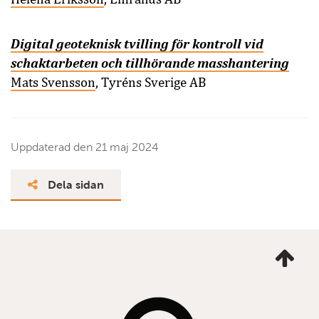
Digital geoteknisk tvilling för kontroll vid
schaktarbeten och tillhörande masshantering
Mats Svensson
, Tyréns Sverige AB
Uppdaterad den
21 maj 2024
Dela sidan
Ta
mig
till
topp