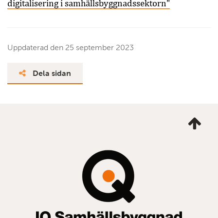
digitalisering i samhällsbyggnadssektorn"
Uppdaterad den
25 september 2023
Dela sidan
Ta
mig
till
topp