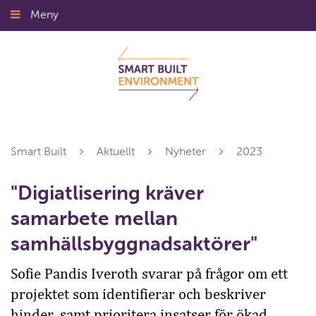
Gå
Meny
Stäng
till
innehållet
Smart Built
Aktuellt
Nyheter
2023
"Digiatlisering kräver
samarbete mellan
samhällsbyggnadsaktörer"
Sofie Pandis Iveroth svarar på frågor om ett
projektet som identifierar och beskriver
hinder, samt prioritera insatser för ökad