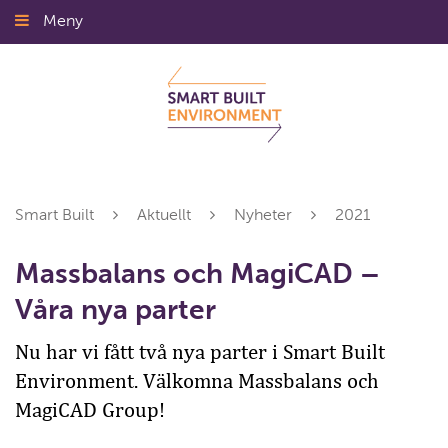
Gå
Meny
Stäng
till
innehållet
Smart Built
Aktuellt
Nyheter
2021
Massbalans och MagiCAD –
Våra nya parter
Nu har vi fått två nya parter i Smart Built
Environment. Välkomna Massbalans och
MagiCAD Group!