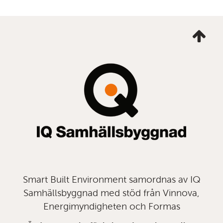
Ta
mig
till
topp
Smart Built Environment samordnas av IQ
Samhällsbyggnad med stöd från Vinnova,
Energimyndigheten och Formas