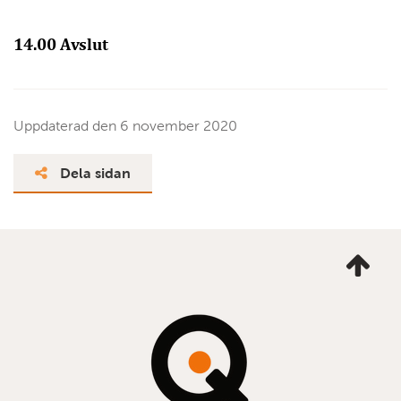
14.00 Avslut
Uppdaterad den
6 november 2020
Dela sidan
Ta
mig
till
topp