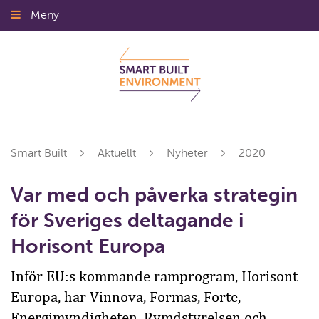
Gå
Meny
Stäng
till
innehållet
Smart Built
Aktuellt
Nyheter
2020
Var med och påverka strategin
för Sveriges deltagande i
Horisont Europa
Inför EU:s kommande ramprogram, Horisont
Europa, har Vinnova, Formas, Forte,
Energimyndigheten, Rymdstyrelsen och