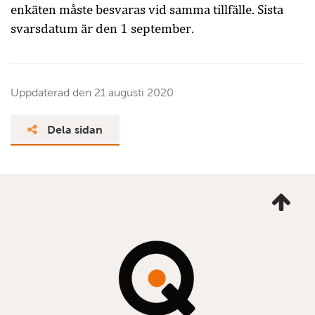
enkäten måste besvaras vid samma tillfälle. Sista
svarsdatum är den 1 september.
Uppdaterad den
21 augusti 2020
Dela sidan
Ta
mig
till
topp