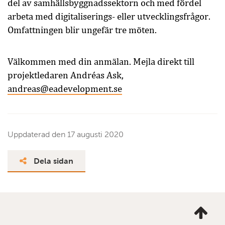
del av samhällsbyggnadssektorn och med fördel
arbeta med digitaliserings- eller utvecklingsfrågor.
Omfattningen blir ungefär tre möten.
Välkommen med din anmälan. Mejla direkt till
projektledaren Andréas Ask,
andreas@eadevelopment.se
Uppdaterad den
17 augusti 2020
Dela sidan
Ta
mig
till